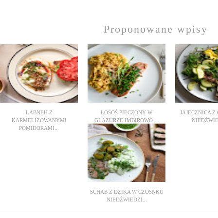
Proponowane wpisy
LABNEH Z
ŁOSOŚ PIECZONY W
JAJECZNICA Z
KARMELIZOWANYMI
GLAZURZE IMBIROWO-...
NIEDŹWIE
POMIDORAMI...
SCHAB Z DZIKA W CZOSNKU
NIEDŹWIEDZI...