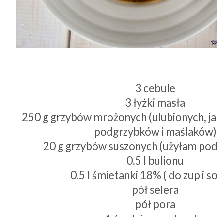
3 cebule
3 łyżki masła
250 g grzybów mrożonych (ulubionych, ja
podgrzybków i maślaków)
20 g grzybów suszonych (użyłam po
0.5 l bulionu
0.5 l śmietanki 18% ( do zup i 
pół selera
pół pora