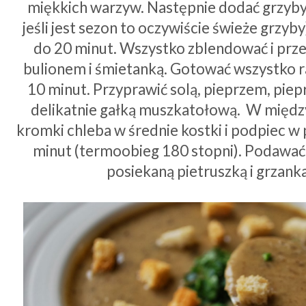
miękkich warzyw. Następnie dodać grzyb
jeśli jest sezon to oczywiście świeże grzyby
do 20 minut. Wszystko zblendować i prze
bulionem i śmietanką. Gotować wszystko 
10 minut. Przyprawić solą, pieprzem, pie
delikatnie gałką muszkatołową. W międz
kromki chleba w średnie kostki i podpiec w 
minut (termoobieg 180 stopni). Podawać
posiekaną pietruszką i grzank