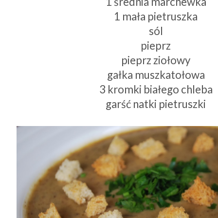
1 średnia marchewka
1 mała pietruszka
sól
pieprz
pieprz ziołowy
gałka muszkatołowa
3 kromki białego chleba
garść natki pietruszki