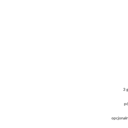
3 
pó
opcjonaln