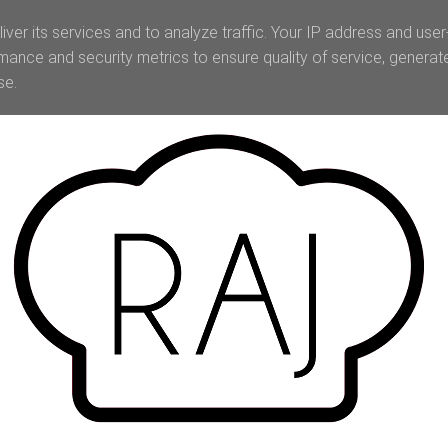
iver its services and to analyze traffic. Your IP address and use
mance and security metrics to ensure quality of service, genera
se.