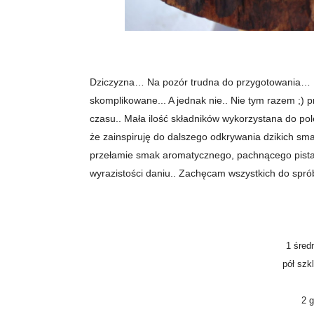
Dziczyzna… Na pozór trudna do przygotowania… 
skomplikowane... A jednak nie.. Nie tym razem ;) 
czasu.. Mała ilość składników wykorzystana do po
że zainspiruję do dalszego odkrywania dzikich sm
przełamie smak aromatycznego, pachnącego pistacja
wyrazistości daniu.. Zachęcam wszystkich do sp
1 śred
pół szk
2 g