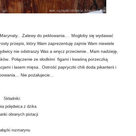
Marynaty.. .Zalewy do peklowania… Mogłoby się wydawać
prosty przepis, który Wam zaprezentuję zajmie Wam niewiele
lędwicy nie odstraszy Was a wręcz przeciwnie.. Mam nadzieję,
aków.. Połączenie ze słodkimi figami i kwaśną porzeczką
mi i lasem mięsa.. Ostrość papryczki chili doda pikanterii i
róbowania… Nie pożałujecie…
Składniki:
nia polędwica z dzika
lanki obranych pistacji
ałązki rozmarynu