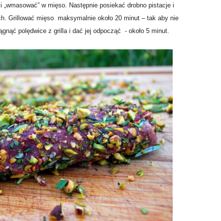
 i „wmasować” w mięso. Następnie posiekać drobno pistacje i
ch. Grillować mięso maksymalnie około 20 minut – tak aby nie
iągnąć polędwice z grilla i dać jej odpocząć - około 5 minut.