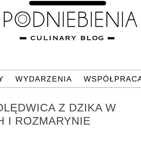
Y
WYDARZENIA
WSPÓŁPRAC
LĘDWICA Z DZIKA W
H I ROZMARYNIE