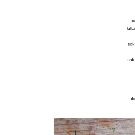
pó
kilk
sok
sok
ul