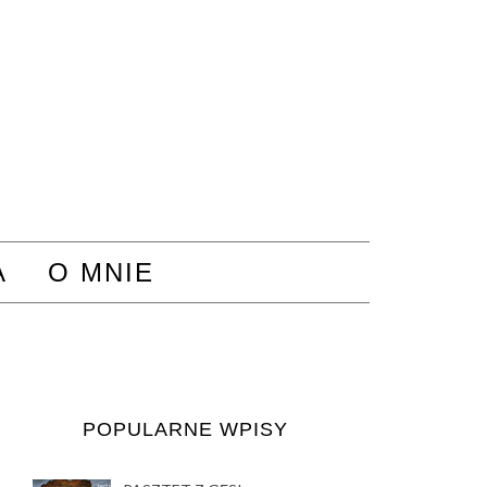
A
O MNIE
POPULARNE WPISY