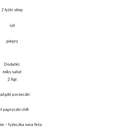
2 łyżki oliwy
sól
pieprz
Dodatki:
miks sałat
2 figi
gałązki porzeczki
ł papryczki chili
ie – łyżeczka sera feta