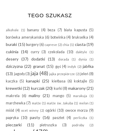
TEGO SZUKASZ
banany
(4)
beza
(7)
biała kapusta
(5)
alkohole
(1)
borówka amerykańska
(6)
botwinka
(4)
brukselka
(4)
buraki
(15)
ciasta
(19)
burgery
(6)
caprese
(2)
chia
(1)
cukinia
(14)
curry
(3)
czekolada
(10)
daktyle
(1)
desery
(37)
dodatki
(13)
dorada
(1)
dynia
(1)
dziczyzna
(22)
granat
(15)
jabłka
gęś
(4)
indyk
(2)
jaja
(48)
(13)
jagody
(3)
jeleń
(8)
jajka przepiórcze
(2)
kanapki
(25)
kaczka
(5)
kiełbasa
(6)
koktajle
(5)
krewetki
(12)
kurczak
(20)
makarony
(21)
kurki
(8)
maliny
(21)
makrela
(6)
mango
(5)
marakuja
(1)
marchewka
(7)
małże
(1)
małże św. Jakuba
(1)
melon
(1)
miód
(4)
ogórki
(10)
owoce morza
(9)
ocet winny
(2)
pasty
(16)
papryka
(10)
pasztet
(4)
perliczka
(1)
pieczarki
(11)
pietruszka
(3)
podroby
(2)