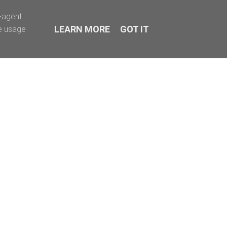
r-agent
LEARN MORE
GOT IT
te usage