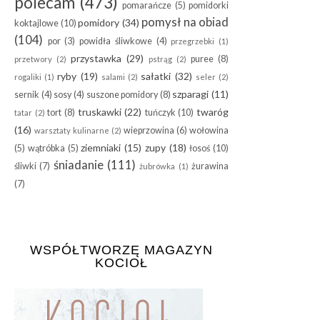
polecam
(473)
pomarańcze
(5)
pomidorki
pomysł na obiad
pomidory
(34)
koktajlowe
(10)
(104)
por
(3)
powidła śliwkowe
(4)
przegrzebki
(1)
przystawka
(29)
puree
(8)
przetwory
(2)
pstrąg
(2)
ryby
(19)
sałatki
(32)
rogaliki
(1)
salami
(2)
seler
(2)
szparagi
(11)
sernik
(4)
sosy
(4)
suszone pomidory
(8)
truskawki
(22)
twaróg
tort
(8)
tuńczyk
(10)
tatar
(2)
(16)
wieprzowina
(6)
wołowina
warsztaty kulinarne
(2)
ziemniaki
(15)
zupy
(18)
(5)
wątróbka
(5)
łosoś
(10)
śniadanie
(111)
śliwki
(7)
żurawina
żubrówka
(1)
(7)
WSPÓŁTWORZĘ MAGAZYN
KOCIOŁ