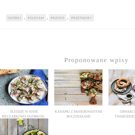
,
,
,
OGÓRKI
POLECAM
PRZEPIS
PRZETWORY
Proponowane wpisy
ŚLEDZIE W SOSIE
KANAPKI Z PANIEROWANYMI
OBWARZA
PIECZARKOWO-OGÓRKOW...
BOCZNIAKAMI
TWAROŻKIEM