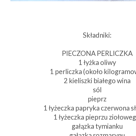
Składniki:
PIECZONA PERLICZKA
1 łyżka oliwy
1 perliczka (około kilogramo
2 kieliszki białego wina
sól
pieprz
1 łyżeczka papryka czerwona s
1 łyżeczka pieprzu ziołowe
gałązka tymianku
gałązka rozmarynu