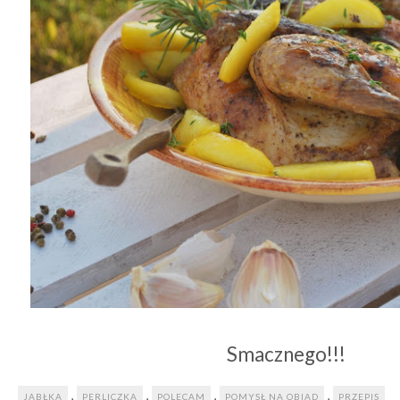
Smacznego!!!
,
,
,
,
JABŁKA
PERLICZKA
POLECAM
POMYSŁ NA OBIAD
PRZEPIS