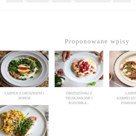
Proponowane wpisy
LABNEH Z GROSZKIEM I
DROŻDŻÓWKI Z
LABNE
BOBEM
TRUSKAWKAMI I
KARMELIZ
POZIOMKA...
POMIDOR