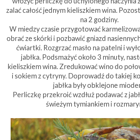
włożyć perliczkę do uchylonego naczynia 
zalać całość jednym kieliszkiem wina. Pozos
na 2 godziny.
W miedzy czasie przygotować karmelizowan
obrać ze skórki i pozbawić gniazd nasiennych
ćwiartki. Rozgrzać masło na patelni i wy
jabłka. Podsmażyć około 3 minuty, nastę
kieliszkiem wina. Zredukować wino do poł
i sokiem z cytryny. Doprowadź do takiej ko
jabłka były obklejone miod
Perliczkę przekroić wzdłuż podawać z jab
świeżym tymiankiem i rozmar