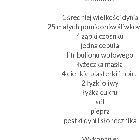
1 średniej wielkości dynia
25 małych pomidorów śliwko
4 ząbki czosnku
jedna cebula
litr bulionu wołowego
łyżeczka masła
4 cienkie plasterki imbiru
2 łyżki oliwy
łyżka cukru
sól
pieprz
pestki dyni i słonecznika
Wykonanie: