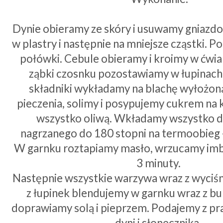
Dynie obieramy ze skóry i usuwamy gniazdo
w plastry i następnie na mniejsze cząstki. 
połówki. Cebule obieramy i kroimy w ćwia
ząbki czosnku pozostawiamy w łupinach
składniki wykładamy na blachę wyłożon
pieczenia, solimy i posypujemy cukrem na 
wszystko oliwą. Wkładamy wszystko d
nagrzanego do 180 stopni na termoobieg -
W garnku roztapiamy masło, wrzucamy imbi
3 minuty.
Następnie wszystkie warzywa wraz z wyciś
z łupinek blendujemy w garnku wraz z bu
doprawiamy solą i pieprzem. Podajemy z p
dyni i słonecznika.