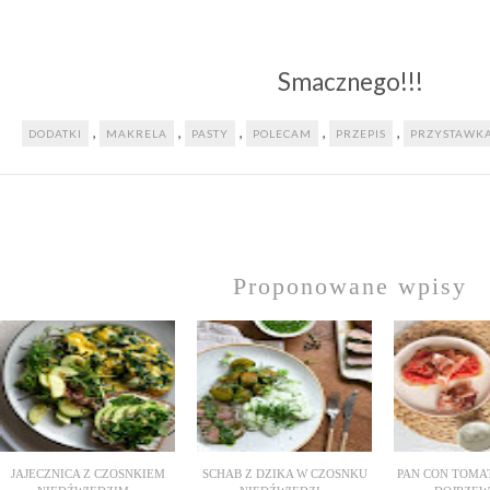
Smacznego!!!
,
,
,
,
,
DODATKI
MAKRELA
PASTY
POLECAM
PRZEPIS
PRZYSTAWK
Proponowane wpisy
JAJECZNICA Z CZOSNKIEM
SCHAB Z DZIKA W CZOSNKU
PAN CON TOMA