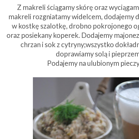
Z makreli ściągamy skórę oraz wyciągamy
makreli rozgniatamy widelcem, dodajemy 
w kostkę szalotkę, drobno pokrojonego o
oraz posiekany koperek. Dodajemy majonez, 
chrzan i sok z cytryny;wszystko dokład
doprawiamy solą i pieprze
Podajemy na ulubionym pieczy