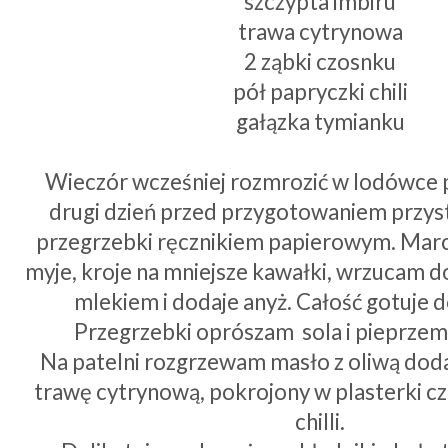
szczypta imbiru
trawa cytrynowa
2 ząbki czosnku
pół papryczki chili
gałązka tymianku
Wieczór wcześniej rozmrozić w lodówce 
drugi dzień przed przygotowaniem przys
przegrzebki ręcznikiem papierowym. Marc
myje, kroje na mniejsze kawałki, wrzucam 
mlekiem i dodaje anyż. Całość gotuje d
Przegrzebki oprószam sola i pieprzem 
Na patelni rozgrzewam masło z oliwą doda
trawę cytrynową, pokrojony w plasterki cz
chilli.