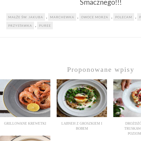
Smacznego!!!
,
,
,
,
MAŁŻE ŚW. JAKUBA
MARCHEWKA
OWOCE MORZA
POLECAM
,
PRZYSTAWKA
PUREE
Proponowane wpisy
GRILLOWANE KREWETKI
LABNEH Z GROSZKIEM I
DROŻDŻÓ
BOBEM
TRUSKAW
POZIOM