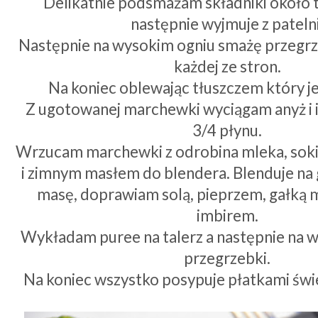
Delikatnie podsmażam składniki około t
następnie wyjmuje z patelni
Następnie na wysokim ogniu smażę przegrz
każdej ze stron.
Na koniec oblewając tłuszczem który jes
Z ugotowanej marchewki wyciągam anyż i 
3/4 płynu.
Wrzucam marchewki z odrobina mleka, sok
i zimnym masłem do blendera. Blenduje na g
masę, doprawiam solą, pieprzem, gałką 
imbirem.
Wykładam puree na talerz a następnie na 
przegrzebki.
Na koniec wszystko posypuje płatkami św