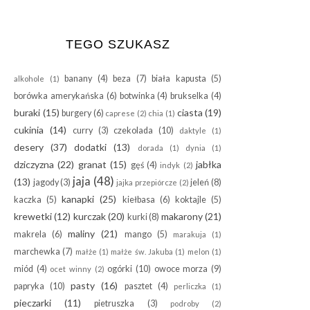
TEGO SZUKASZ
banany
(4)
beza
(7)
biała kapusta
(5)
alkohole
(1)
borówka amerykańska
(6)
botwinka
(4)
brukselka
(4)
buraki
(15)
ciasta
(19)
burgery
(6)
caprese
(2)
chia
(1)
cukinia
(14)
curry
(3)
czekolada
(10)
daktyle
(1)
desery
(37)
dodatki
(13)
dorada
(1)
dynia
(1)
dziczyzna
(22)
granat
(15)
jabłka
gęś
(4)
indyk
(2)
jaja
(48)
(13)
jagody
(3)
jeleń
(8)
jajka przepiórcze
(2)
kanapki
(25)
kaczka
(5)
kiełbasa
(6)
koktajle
(5)
krewetki
(12)
kurczak
(20)
makarony
(21)
kurki
(8)
maliny
(21)
makrela
(6)
mango
(5)
marakuja
(1)
marchewka
(7)
małże
(1)
małże św. Jakuba
(1)
melon
(1)
miód
(4)
ogórki
(10)
owoce morza
(9)
ocet winny
(2)
pasty
(16)
papryka
(10)
pasztet
(4)
perliczka
(1)
pieczarki
(11)
pietruszka
(3)
podroby
(2)