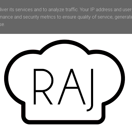
iver its services and to analyze traffic. Your IP address and use
mance and security metrics to ensure quality of service, genera
se.