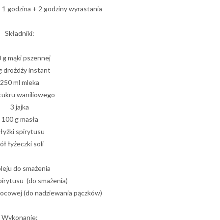
 1 godzina + 2 godziny wyrastania
Składniki:
 g mąki pszennej
g drożdży instant
250 ml mleka
cukru waniliowego
3 jajka
100 g masła
 łyżki spirytusu
ół łyżeczki soli
 oleju do smażenia
pirytusu (do smażenia)
ocowej (do nadziewania pączków)
Wykonanie: