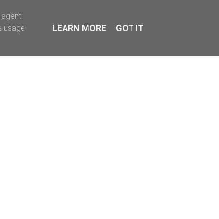
r-agent
LEARN MORE
GOT IT
te usage