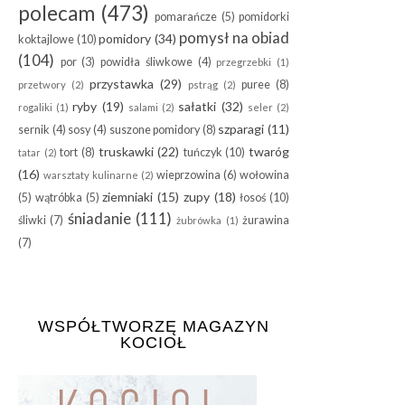
polecam
(473)
pomarańcze
(5)
pomidorki
pomysł na obiad
pomidory
(34)
koktajlowe
(10)
(104)
por
(3)
powidła śliwkowe
(4)
przegrzebki
(1)
przystawka
(29)
puree
(8)
przetwory
(2)
pstrąg
(2)
ryby
(19)
sałatki
(32)
rogaliki
(1)
salami
(2)
seler
(2)
szparagi
(11)
sernik
(4)
sosy
(4)
suszone pomidory
(8)
truskawki
(22)
twaróg
tort
(8)
tuńczyk
(10)
tatar
(2)
(16)
wieprzowina
(6)
wołowina
warsztaty kulinarne
(2)
ziemniaki
(15)
zupy
(18)
(5)
wątróbka
(5)
łosoś
(10)
śniadanie
(111)
śliwki
(7)
żurawina
żubrówka
(1)
(7)
WSPÓŁTWORZĘ MAGAZYN
KOCIOŁ