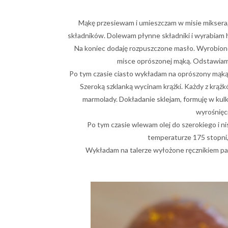
Mąkę przesiewam i umieszczam w misie miksera
składników. Dolewam płynne składniki i wyrabiam ha
Na koniec dodaję rozpuszczone masło. Wyrobione,
misce oprószonej mąką. Odstawiam 
Po tym czasie ciasto wykładam na oprószony mąką 
Szeroką szklanką wycinam krążki. Każdy z krąż
marmolady. Dokładanie sklejam, formuję w kulk
wyrośnięci
Po tym czasie wlewam olej do szerokiego i ni
temperaturze 175 stopni, 
Wykładam na talerze wyłożone ręcznikiem papi