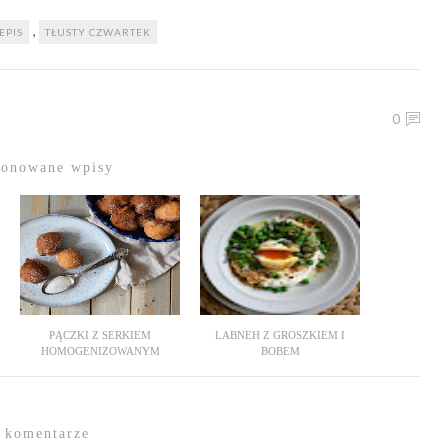
,
EPIS
TŁUSTY CZWARTEK
0
ponowane wpisy
PĄCZKI Z SERKIEM
LABNEH Z GROSZKIEM I
HOMOGENIZOWANYM
BOBEM
 komentarze