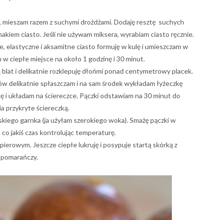
, mieszam razem z suchymi drożdżami. Dodaję resztę suchych
kiem ciasto. Jeśli nie używam miksera, wyrabiam ciasto ręcznie.
 elastyczne i aksamitne ciasto formuję w kulę i umieszczam w
w ciepłe miejsce na około 1 godzinę i 30 minut.
blat i delikatnie rozklepuję dłońmi ponad centymetrowy placek.
ków delikatnie spłaszczam i na sam środek wykładam łyżeczkę
ę i układam na ściereczce. Pączki odstawiam na 30 minut do
a przykryte ściereczką.
skiego garnka (ja użyłam szerokiego woka). Smażę pączki w
co jakiś czas kontrolując temperaturę.
erowym. Jeszcze ciepłe lukruję i posypuje startą skórką z
pomarańczy.