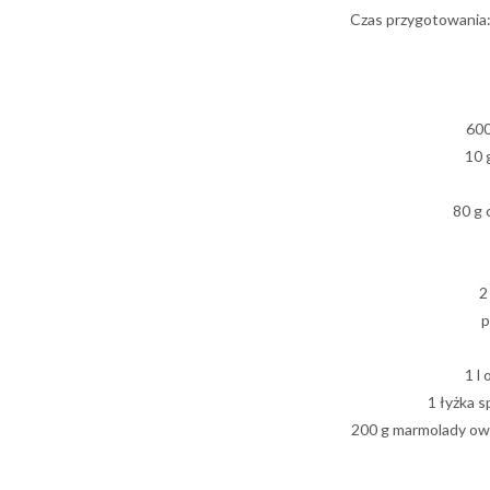
Czas przygotowania:
600
10 
80 g 
2
p
1 l
1 łyżka s
200 g marmolady ow