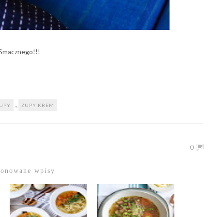
Smacznego!!!
,
UPY
ZUPY KREM
0
ponowane wpisy