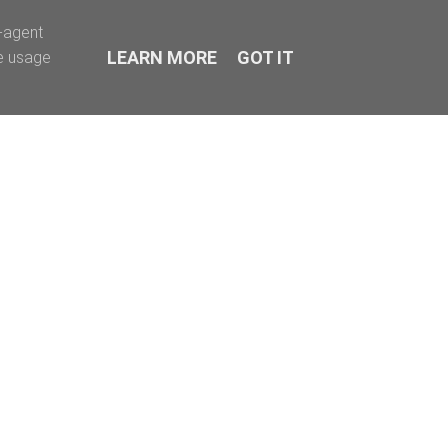
r-agent
LEARN MORE
GOT IT
te usage