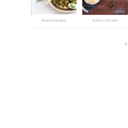
PIEROGI RUSKIE
PUREE Z SELERA
0