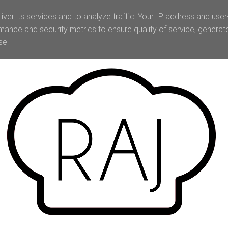
iver its services and to analyze traffic. Your IP address and use
mance and security metrics to ensure quality of service, genera
se.