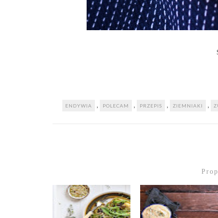
,
,
,
,
ENDYWIA
POLECAM
PRZEPIS
ZIEMNIAKI
Z
Pro