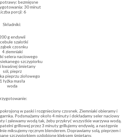
 potrawy: bezmięsne
ygotowania: 30 minut
Liczba porcji: 6
Składniki: 
200 g endywii
 cebule szalotki
 ząbek czosnku
4 ziemniaki
zki selera naciowego
osiekanego szczypiorku
ki kwaśnej śmietany
sól, pieprz
zka pieprzu ziołowego
1 łyżka masła
woda
rzygotowanie:
krojoną w paski i rozgnieciony czosnek. Ziemniaki obieramy i 
garnka. Podsmażamy około 4 minuty i dokładamy seler naciowy 
uty i zalewamy wodą tak, żeby przykryć wszystkie warzywa wodą. 
telni grillowej przez 3 minuty grillujemy endywię, a następnie 
nie miksujemy ręcznym blenderem. Doprawiamy solą, pieprzem i 
ane szczypiorkiem ozdobione kleksem śmietany. 