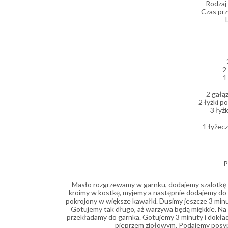
Rodzaj
Czas prz
2
1
2 gałą
2 łyżki p
3 łyż
1 łyżec
P
Masło rozgrzewamy w garnku, dodajemy szalotkę po
kroimy w kostkę, myjemy a następnie dodajemy do 
pokrojony w większe kawałki. Dusimy jeszcze 3 min
Gotujemy tak długo, aż warzywa będą miękkie. Na pa
przekładamy do garnka. Gotujemy 3 minuty i dokład
pieprzem ziołowym. Podajemy posyp