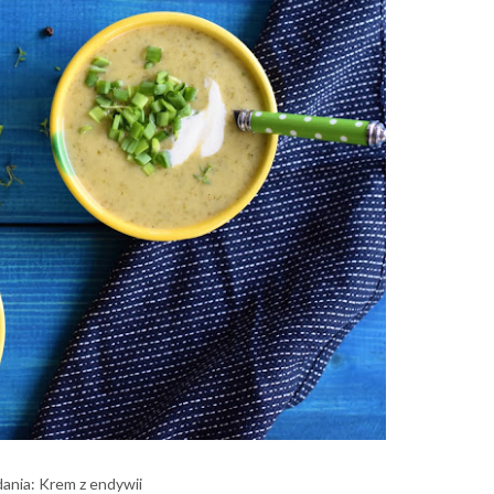
ania: Krem z endywii