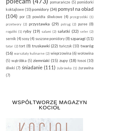
polecam
(473)
pomarańcze
(5)
pomidorki
pomysł na obiad
pomidory
(34)
koktajlowe
(10)
(104)
por
(3)
powidła śliwkowe
(4)
przegrzebki
(1)
przystawka
(29)
puree
(8)
przetwory
(2)
pstrąg
(2)
ryby
(19)
sałatki
(32)
rogaliki
(1)
salami
(2)
seler
(2)
szparagi
(11)
sernik
(4)
sosy
(4)
suszone pomidory
(8)
truskawki
(22)
twaróg
tort
(8)
tuńczyk
(10)
tatar
(2)
(16)
wieprzowina
(6)
wołowina
warsztaty kulinarne
(2)
ziemniaki
(15)
zupy
(18)
(5)
wątróbka
(5)
łosoś
(10)
śniadanie
(111)
śliwki
(7)
żurawina
żubrówka
(1)
(7)
WSPÓŁTWORZĘ MAGAZYN
KOCIOŁ