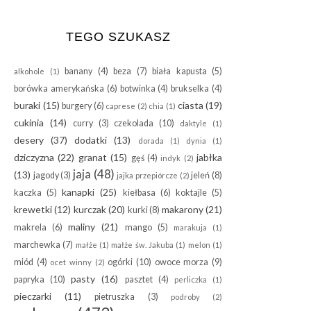
TEGO SZUKASZ
banany
(4)
beza
(7)
biała kapusta
(5)
alkohole
(1)
borówka amerykańska
(6)
botwinka
(4)
brukselka
(4)
buraki
(15)
ciasta
(19)
burgery
(6)
caprese
(2)
chia
(1)
cukinia
(14)
curry
(3)
czekolada
(10)
daktyle
(1)
desery
(37)
dodatki
(13)
dorada
(1)
dynia
(1)
dziczyzna
(22)
granat
(15)
jabłka
gęś
(4)
indyk
(2)
jaja
(48)
(13)
jagody
(3)
jeleń
(8)
jajka przepiórcze
(2)
kanapki
(25)
kaczka
(5)
kiełbasa
(6)
koktajle
(5)
krewetki
(12)
kurczak
(20)
makarony
(21)
kurki
(8)
maliny
(21)
makrela
(6)
mango
(5)
marakuja
(1)
marchewka
(7)
małże
(1)
małże św. Jakuba
(1)
melon
(1)
miód
(4)
ogórki
(10)
owoce morza
(9)
ocet winny
(2)
pasty
(16)
papryka
(10)
pasztet
(4)
perliczka
(1)
pieczarki
(11)
pietruszka
(3)
podroby
(2)