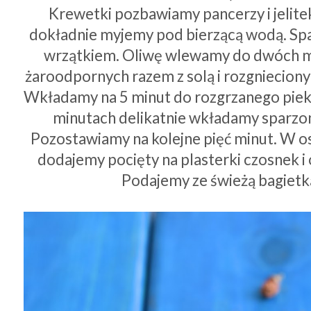
Krewetki pozbawiamy pancerzy i jelite
dokładnie myjemy pod bierzącą wodą. S
wrzątkiem. Oliwę wlewamy do dwóch m
żaroodpornych razem z solą i rozgniecion
Wkładamy na 5 minut do rozgrzanego pieka
minutach delikatnie wkładamy sparzo
Pozostawiamy na kolejne pięć minut. W os
dodajemy pocięty na plasterki czosnek i
Podajemy ze świeżą bagietk