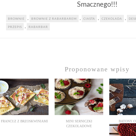
Smacznego!!!
,
,
,
,
BROWNIE
BROWNIE Z RABARBAREM
CIASTA
CZEKOLADA
DES
,
PRZEPIS
RABARBAR
Proponowane wpisy
FRANCUZ Z BRZOSKWINIAMI
MINI SERNICZKI
BATONY O
CZEKOLADOWE