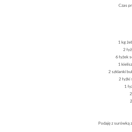
Czas p
1 kg że
2 łyż
6 łyżek 
1 kieli
2 szklanki bu
2 łyżki
1 ł
2
2
Podaję z surówką 