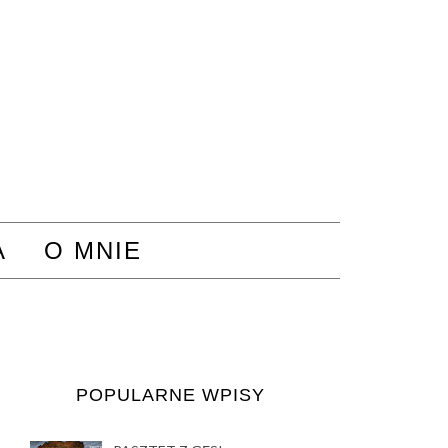
A
O MNIE
POPULARNE WPISY