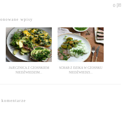
0
ponowane wpisy
JAJECZNICA Z CZOSNKIEM
SCHAB Z DZIKA W CZOSNKU
NIEDŹWIEDZIM...
NIEDŹWIEDZI...
 komentarze