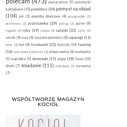
polecam
(473)
pomarańcze
(5)
pomidorki
pomysł na obiad
pomidory
(34)
koktajlowe
(10)
(104)
por
(3)
powidła śliwkowe
(4)
przegrzebki
(1)
przystawka
(29)
puree
(8)
przetwory
(2)
pstrąg
(2)
ryby
(19)
sałatki
(32)
rogaliki
(1)
salami
(2)
seler
(2)
szparagi
(11)
sernik
(4)
sosy
(4)
suszone pomidory
(8)
truskawki
(22)
twaróg
tort
(8)
tuńczyk
(10)
tatar
(2)
(16)
wieprzowina
(6)
wołowina
warsztaty kulinarne
(2)
ziemniaki
(15)
zupy
(18)
(5)
wątróbka
(5)
łosoś
(10)
śniadanie
(111)
śliwki
(7)
żurawina
żubrówka
(1)
(7)
WSPÓŁTWORZĘ MAGAZYN
KOCIOŁ