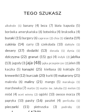
TEGO SZUKASZ
banany
(4)
beza
(7)
biała kapusta
(5)
alkohole
(1)
borówka amerykańska
(6)
botwinka
(4)
brukselka
(4)
buraki
(15)
ciasta
(19)
burgery
(6)
caprese
(2)
chia
(1)
cukinia
(14)
curry
(3)
czekolada
(10)
daktyle
(1)
desery
(37)
dodatki
(13)
dorada
(1)
dynia
(1)
dziczyzna
(22)
granat
(15)
jabłka
gęś
(4)
indyk
(2)
jaja
(48)
(13)
jagody
(3)
jeleń
(8)
jajka przepiórcze
(2)
kanapki
(25)
kaczka
(5)
kiełbasa
(6)
koktajle
(5)
krewetki
(12)
kurczak
(20)
makarony
(21)
kurki
(8)
maliny
(21)
makrela
(6)
mango
(5)
marakuja
(1)
marchewka
(7)
małże
(1)
małże św. Jakuba
(1)
melon
(1)
miód
(4)
ogórki
(10)
owoce morza
(9)
ocet winny
(2)
pasty
(16)
papryka
(10)
pasztet
(4)
perliczka
(1)
pieczarki
(11)
pietruszka
(3)
podroby
(2)