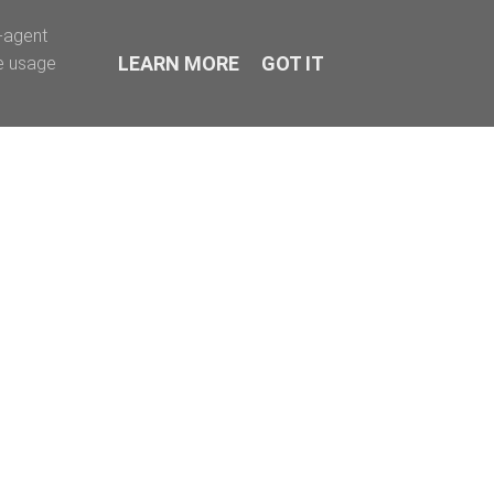
r-agent
LEARN MORE
GOT IT
te usage