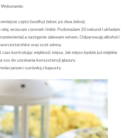
Wykonanie:
 mniejsze części (wzdłuż żeber, po dwa żebra).
 olej, wrzucam czosnek i imbir. Podsmażam 20 sekund i układam
arumienienia) a następnie zalewam winem. Odparowuję alkohol i
 worcestershire oraz ocet winny.
ś czas kontrolując miękkość mięsa. Jak mięso będzie już miękkie
ę sos do uzyskania konsystencji glazury.
emniaczanym i surówką z kapusty.