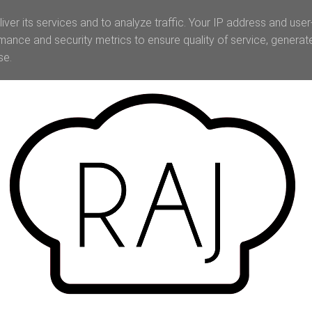
iver its services and to analyze traffic. Your IP address and use
mance and security metrics to ensure quality of service, genera
se.