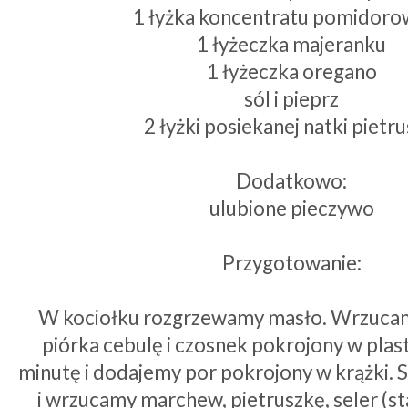
1 łyżka koncentratu pomidor
1 łyżeczka majeranku
1 łyżeczka oregano
sól i pieprz
2 łyżki posiekanej natki pietru
Dodatkowo:
ulubione pieczywo
Przygotowanie:
W kociołku rozgrzewamy masło. Wrzucam
piórka cebulę i czosnek pokrojony w plas
minutę i dodajemy por pokrojony w krążki. 
i wrzucamy marchew, pietruszkę, seler (sta