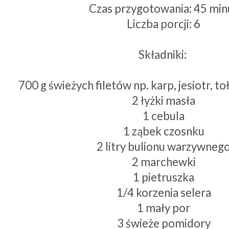
Czas przygotowania: 45 min
Liczba porcji: 6
Składniki: 
700 g świeżych filetów np. karp, jesiotr, t
2 łyżki masła
1 cebula
1 ząbek czosnku
2 litry bulionu warzywneg
2 marchewki
1 pietruszka
1/4 korzenia selera
1 mały por
3 świeże pomidory