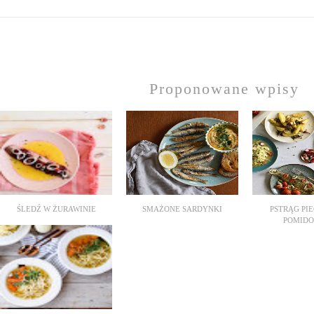
Proponowane wpisy
ŚLEDŹ W ŻURAWINIE
SMAŻONE SARDYNKI
PSTRĄG PI
POMIDO