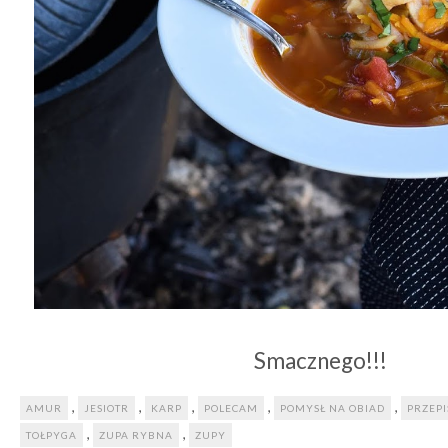
Smacznego!!!
,
,
,
,
,
AMUR
JESIOTR
KARP
POLECAM
POMYSŁ NA OBIAD
PRZEPI
,
,
TOŁPYGA
ZUPA RYBNA
ZUPY