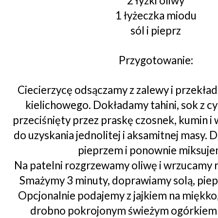
2 łyżki oliwy
1 łyżeczka miodu
sól i pieprz
Przygotowanie:
Ciecierzycę odsączamy z zalewy i przekła
kielichowego. Dokładamy tahini, sok z cyt
przeciśnięty przez praskę czosnek, kumin i
do uzyskania jednolitej i aksamitnej masy. D
pieprzem i ponownie miksuje
Na patelni rozgrzewamy oliwę i wrzucamy ró
Smażymy 3 minuty, doprawiamy solą, piep
Opcjonalnie podajemy z jajkiem na miękko,
drobno pokrojonym świeżym ogórkiem 