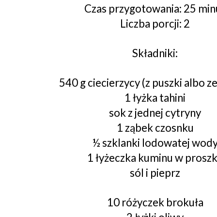
Czas przygotowania: 25 min
Liczba porcji: 2
Składniki:
540 g ciecierzycy (z puszki albo ze
1 łyżka tahini
sok z jednej cytryny
1 ząbek czosnku
½ szklanki lodowatej wod
1 łyżeczka kuminu w prosz
sól i pieprz
10 różyczek brokuła