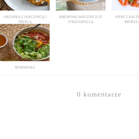
GRZANKA Z JAJECZNICĄ I
KREMOWA JAJECZNICA ZE
PIERŚ Z KACZ
TRUFLĄ
STRACIATELLĄ
BROKUŁA 
HUMSHUKA
0 komentarze