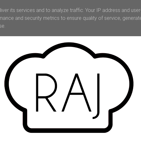
iver its services and to analyze traffic. Your IP address and use
mance and security metrics to ensure quality of service, genera
se.