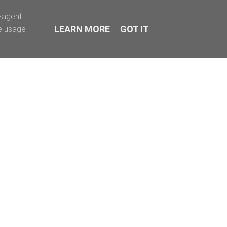
r-agent
LEARN MORE
GOT IT
te usage