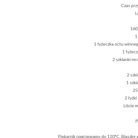
Czas prz
L
160 
1
1 łyżeczka octu winneg
1 łyżecz
2 szklanki mr
2 szk
1 szk
25
2 łyżk
Liście 
P
Piekarnik nagrzewamy do 120°C. Blaszkę 