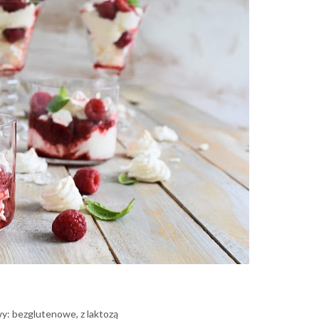
y: bezglutenowe, z laktozą