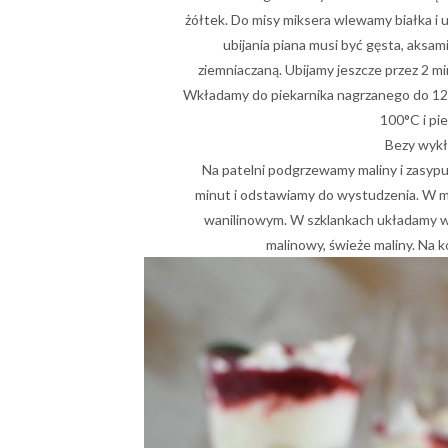
żółtek. Do misy miksera wlewamy białka i u
ubijania piana musi być gęsta, aksam
ziemniaczaną. Ubijamy jeszcze przez 2 m
Wkładamy do piekarnika nagrzanego do 12
100°C i pi
Bezy wykł
Na patelni podgrzewamy maliny i zasyp
minut i odstawiamy do wystudzenia. W m
wanilinowym. W szklankach układamy w
malinowy, świeże maliny. Na k