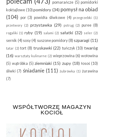
polecam
(473)
pomarańcze
(5)
pomidorki
pomysł na obiad
pomidory
(34)
koktajlowe
(10)
(104)
por
(3)
powidła śliwkowe
(4)
przegrzebki
(1)
przystawka
(29)
puree
(8)
przetwory
(2)
pstrąg
(2)
ryby
(19)
sałatki
(32)
rogaliki
(1)
salami
(2)
seler
(2)
szparagi
(11)
sernik
(4)
sosy
(4)
suszone pomidory
(8)
truskawki
(22)
twaróg
tort
(8)
tuńczyk
(10)
tatar
(2)
(16)
wieprzowina
(6)
wołowina
warsztaty kulinarne
(2)
ziemniaki
(15)
zupy
(18)
(5)
wątróbka
(5)
łosoś
(10)
śniadanie
(111)
śliwki
(7)
żurawina
żubrówka
(1)
(7)
WSPÓŁTWORZĘ MAGAZYN
KOCIOŁ