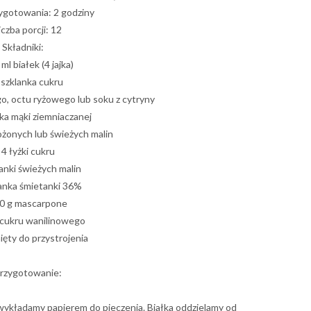
ygotowania: 2 godziny
iczba porcji: 12
Składniki:
ml białek (4 jajka)
 szklanka cukru
o, octu ryżowego lub soku z cytryny
ka mąki ziemniaczanej
ożonych lub świeżych malin
4 łyżki cukru
lanki świeżych malin
lanka śmietanki 36%
0 g mascarpone
i cukru wanilinowego
mięty do przystrojenia
rzygotowanie:
wykładamy papierem do pieczenia. Białka oddzielamy od