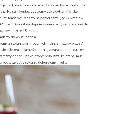
bijamy dodając powoli cukier, łyżka po łyżce. Pod koniec
itna. Na sam koniec dodajemy sok z cytryny i mąkę
inuty. Masę wykładamy na papier formując 12 krążków.
0°C na 30 minut następnie zmniejszamy temperaturę do
eczemy jeszcze 45 minut.
adamy do wystudzenia.
ujemy 2 szklankami mrożonych malin. Smażymy przez 7
isie miksera ubijamy śmietankę z mascarpone i cukrem
arstwy deseru: pokruszone bezy, bita śmietana, mus
oniec wszystkie szklanki dekorujemy miętą.