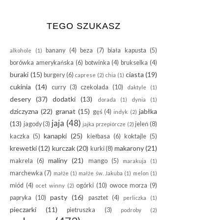
TEGO SZUKASZ
banany
(4)
beza
(7)
biała kapusta
(5)
alkohole
(1)
borówka amerykańska
(6)
botwinka
(4)
brukselka
(4)
buraki
(15)
ciasta
(19)
burgery
(6)
caprese
(2)
chia
(1)
cukinia
(14)
curry
(3)
czekolada
(10)
daktyle
(1)
desery
(37)
dodatki
(13)
dorada
(1)
dynia
(1)
dziczyzna
(22)
granat
(15)
jabłka
gęś
(4)
indyk
(2)
jaja
(48)
(13)
jagody
(3)
jeleń
(8)
jajka przepiórcze
(2)
kanapki
(25)
kaczka
(5)
kiełbasa
(6)
koktajle
(5)
krewetki
(12)
kurczak
(20)
makarony
(21)
kurki
(8)
maliny
(21)
makrela
(6)
mango
(5)
marakuja
(1)
marchewka
(7)
małże
(1)
małże św. Jakuba
(1)
melon
(1)
miód
(4)
ogórki
(10)
owoce morza
(9)
ocet winny
(2)
pasty
(16)
papryka
(10)
pasztet
(4)
perliczka
(1)
pieczarki
(11)
pietruszka
(3)
podroby
(2)