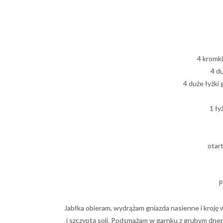
4 kromk
4 du
4 duże łyżki
1 ły
otart
P
Jabłka obieram, wydrążam gniazda nasienne i kroję 
i szczyptą soli. Podsmażam w garnku z grubym dne