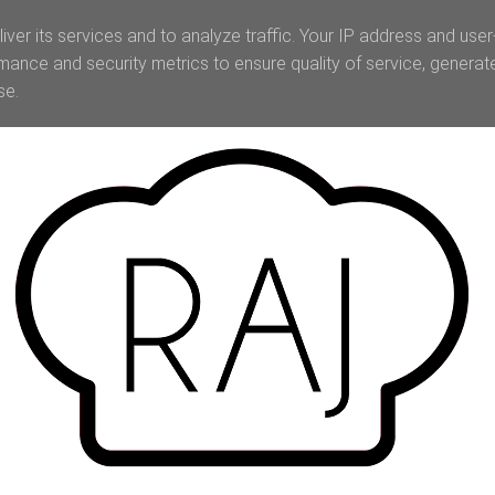
iver its services and to analyze traffic. Your IP address and use
mance and security metrics to ensure quality of service, genera
se.