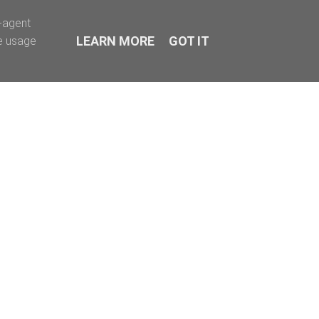
r-agent
LEARN MORE
GOT IT
te usage