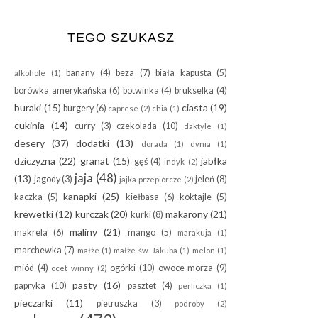
TEGO SZUKASZ
banany
(4)
beza
(7)
biała kapusta
(5)
alkohole
(1)
borówka amerykańska
(6)
botwinka
(4)
brukselka
(4)
buraki
(15)
ciasta
(19)
burgery
(6)
caprese
(2)
chia
(1)
cukinia
(14)
curry
(3)
czekolada
(10)
daktyle
(1)
desery
(37)
dodatki
(13)
dorada
(1)
dynia
(1)
dziczyzna
(22)
granat
(15)
jabłka
gęś
(4)
indyk
(2)
jaja
(48)
(13)
jagody
(3)
jeleń
(8)
jajka przepiórcze
(2)
kanapki
(25)
kaczka
(5)
kiełbasa
(6)
koktajle
(5)
krewetki
(12)
kurczak
(20)
makarony
(21)
kurki
(8)
maliny
(21)
makrela
(6)
mango
(5)
marakuja
(1)
marchewka
(7)
małże
(1)
małże św. Jakuba
(1)
melon
(1)
miód
(4)
ogórki
(10)
owoce morza
(9)
ocet winny
(2)
pasty
(16)
papryka
(10)
pasztet
(4)
perliczka
(1)
pieczarki
(11)
pietruszka
(3)
podroby
(2)