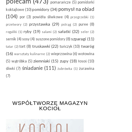
polecam
(473)
pomarańcze
(5)
pomidorki
pomysł na obiad
pomidory
(34)
koktajlowe
(10)
(104)
por
(3)
powidła śliwkowe
(4)
przegrzebki
(1)
przystawka
(29)
puree
(8)
przetwory
(2)
pstrąg
(2)
ryby
(19)
sałatki
(32)
rogaliki
(1)
salami
(2)
seler
(2)
szparagi
(11)
sernik
(4)
sosy
(4)
suszone pomidory
(8)
truskawki
(22)
twaróg
tort
(8)
tuńczyk
(10)
tatar
(2)
(16)
wieprzowina
(6)
wołowina
warsztaty kulinarne
(2)
ziemniaki
(15)
zupy
(18)
(5)
wątróbka
(5)
łosoś
(10)
śniadanie
(111)
śliwki
(7)
żurawina
żubrówka
(1)
(7)
WSPÓŁTWORZĘ MAGAZYN
KOCIOŁ