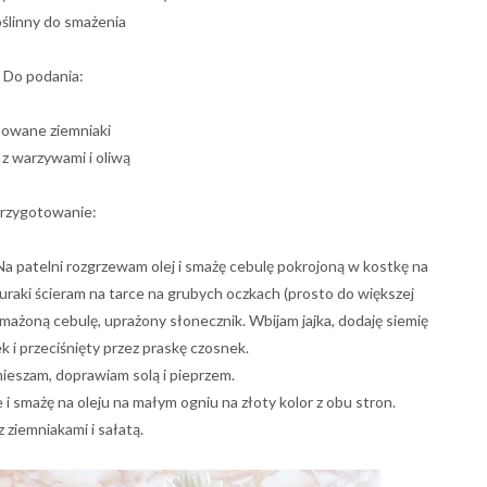
roślinny do smażenia
Do podania:
owane ziemniaki
 z warzywami i oliwą
rzygotowanie:
 patelni rozgrzewam olej i smażę cebulę pokrojoną w kostkę na
 Buraki ścieram na tarce na grubych oczkach (prosto do większej
mażoną cebulę, uprażony słonecznik. Wbijam jajka, dodaję siemię
ek i przeciśnięty przez praskę czosnek.
ieszam, doprawiam solą i pieprzem.
i smażę na oleju na małym ogniu na złoty kolor z obu stron.
z ziemniakami i sałatą.