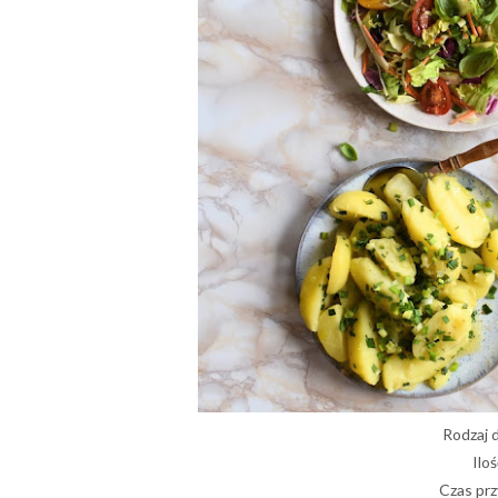
Rodzaj 
Iloś
Czas prz