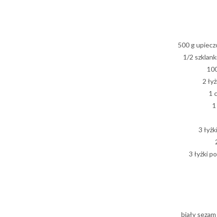
500 g upiecz
1/2 szklan
100
2 łyż
1 
1
3 łyżk
3 łyżki p
biały sezam