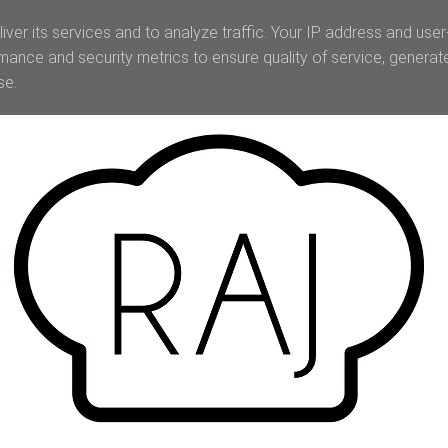
iver its services and to analyze traffic. Your IP address and use
mance and security metrics to ensure quality of service, genera
se.