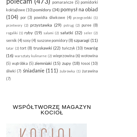
polecam
(473)
pomarańcze
(5)
pomidorki
pomysł na obiad
pomidory
(34)
koktajlowe
(10)
(104)
por
(3)
powidła śliwkowe
(4)
przegrzebki
(1)
przystawka
(29)
puree
(8)
przetwory
(2)
pstrąg
(2)
ryby
(19)
sałatki
(32)
rogaliki
(1)
salami
(2)
seler
(2)
szparagi
(11)
sernik
(4)
sosy
(4)
suszone pomidory
(8)
truskawki
(22)
twaróg
tort
(8)
tuńczyk
(10)
tatar
(2)
(16)
wieprzowina
(6)
wołowina
warsztaty kulinarne
(2)
ziemniaki
(15)
zupy
(18)
(5)
wątróbka
(5)
łosoś
(10)
śniadanie
(111)
śliwki
(7)
żurawina
żubrówka
(1)
(7)
WSPÓŁTWORZĘ MAGAZYN
KOCIOŁ