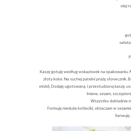
olej 
got
sałata
P
Kaszę gotuję według wskazówek na opakowaniu. Na
złoty kolor. Na suchej patelni prażę słonecznik.
miski). Dodaję ugotowaną i przestudzoną kaszę, us
lniane, sezam, szczypior
Wszystko dokładnie m
Formuję nieduże kotleciki, obtaczam w sezamie 
Serwuję 