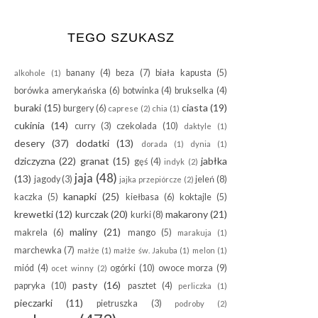
TEGO SZUKASZ
banany
(4)
beza
(7)
biała kapusta
(5)
alkohole
(1)
borówka amerykańska
(6)
botwinka
(4)
brukselka
(4)
buraki
(15)
ciasta
(19)
burgery
(6)
caprese
(2)
chia
(1)
cukinia
(14)
curry
(3)
czekolada
(10)
daktyle
(1)
desery
(37)
dodatki
(13)
dorada
(1)
dynia
(1)
dziczyzna
(22)
granat
(15)
jabłka
gęś
(4)
indyk
(2)
jaja
(48)
(13)
jagody
(3)
jeleń
(8)
jajka przepiórcze
(2)
kanapki
(25)
kaczka
(5)
kiełbasa
(6)
koktajle
(5)
krewetki
(12)
kurczak
(20)
makarony
(21)
kurki
(8)
maliny
(21)
makrela
(6)
mango
(5)
marakuja
(1)
marchewka
(7)
małże
(1)
małże św. Jakuba
(1)
melon
(1)
miód
(4)
ogórki
(10)
owoce morza
(9)
ocet winny
(2)
pasty
(16)
papryka
(10)
pasztet
(4)
perliczka
(1)
pieczarki
(11)
pietruszka
(3)
podroby
(2)