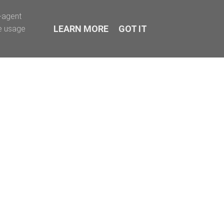
r-agent
LEARN MORE
GOT IT
te usage