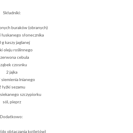
Składniki:
onych buraków (obranych)
ki łuskanego słonecznika
 g kaszy jaglanej
ki oleju roślinnego
czerwona cebula
 ząbek czosnku
2 jajka
i siemienia lnianego
2 łyżki sezamu
osiekanego szczypiorku
sól, pieprz
Dodatkowo:
 (do obtaczania kotletów)