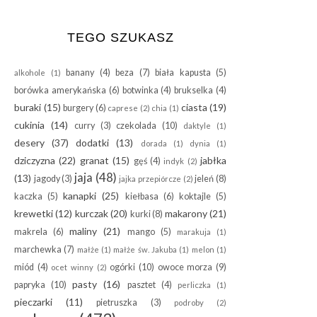
TEGO SZUKASZ
banany
(4)
beza
(7)
biała kapusta
(5)
alkohole
(1)
borówka amerykańska
(6)
botwinka
(4)
brukselka
(4)
buraki
(15)
ciasta
(19)
burgery
(6)
caprese
(2)
chia
(1)
cukinia
(14)
curry
(3)
czekolada
(10)
daktyle
(1)
desery
(37)
dodatki
(13)
dorada
(1)
dynia
(1)
dziczyzna
(22)
granat
(15)
jabłka
gęś
(4)
indyk
(2)
jaja
(48)
(13)
jagody
(3)
jeleń
(8)
jajka przepiórcze
(2)
kanapki
(25)
kaczka
(5)
kiełbasa
(6)
koktajle
(5)
krewetki
(12)
kurczak
(20)
makarony
(21)
kurki
(8)
maliny
(21)
makrela
(6)
mango
(5)
marakuja
(1)
marchewka
(7)
małże
(1)
małże św. Jakuba
(1)
melon
(1)
miód
(4)
ogórki
(10)
owoce morza
(9)
ocet winny
(2)
pasty
(16)
papryka
(10)
pasztet
(4)
perliczka
(1)
pieczarki
(11)
pietruszka
(3)
podroby
(2)