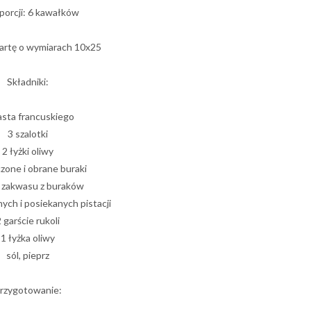
 porcji: 6 kawałków
tartę o wymiarach 10x25
Składniki:
asta francuskiego
3 szalotki
2 łyżki oliwy
zone i obrane buraki
i zakwasu z buraków
nych i posiekanych pistacji
 garście rukoli
1 łyżka oliwy
sól, pieprz
rzygotowanie: