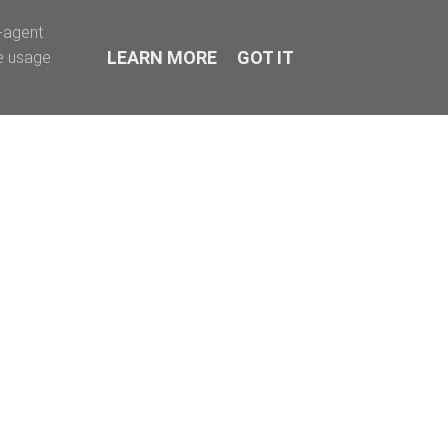
r-agent
LEARN MORE
GOT IT
te usage