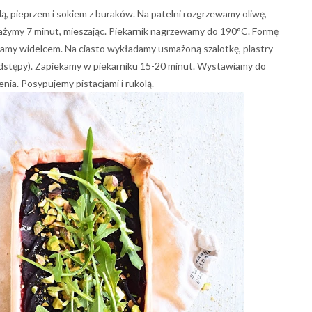
lą, pieprzem i sokiem z buraków. Na patelni rozgrzewamy oliwę,
mażymy 7 minut, mieszając. Piekarnik nagrzewamy do 190°C. Formę
amy widelcem. Na ciasto wykładamy usmażoną szalotkę, plastry
odstępy). Zapiekamy w piekarniku 15-20 minut. Wystawiamy do
nia. Posypujemy pistacjami i rukolą.