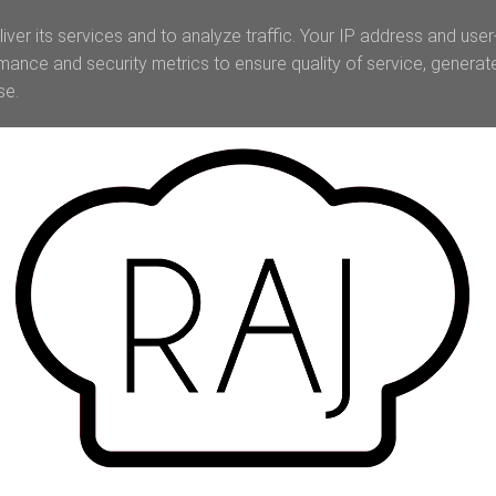
iver its services and to analyze traffic. Your IP address and use
mance and security metrics to ensure quality of service, genera
se.