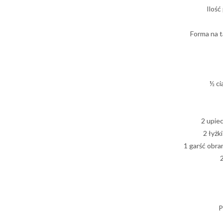
Ilość
Forma na 
½ ci
2 upiec
2 łyżk
1 garść obra
2
P