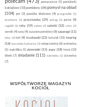
polecam
(473)
pomarańcze
(5)
pomidorki
pomysł na obiad
pomidory
(34)
koktajlowe
(10)
(104)
por
(3)
powidła śliwkowe
(4)
przegrzebki
(1)
przystawka
(29)
puree
(8)
przetwory
(2)
pstrąg
(2)
ryby
(19)
sałatki
(32)
rogaliki
(1)
salami
(2)
seler
(2)
szparagi
(11)
sernik
(4)
sosy
(4)
suszone pomidory
(8)
truskawki
(22)
twaróg
tort
(8)
tuńczyk
(10)
tatar
(2)
(16)
wieprzowina
(6)
wołowina
warsztaty kulinarne
(2)
ziemniaki
(15)
zupy
(18)
(5)
wątróbka
(5)
łosoś
(10)
śniadanie
(111)
śliwki
(7)
żurawina
żubrówka
(1)
(7)
WSPÓŁTWORZĘ MAGAZYN
KOCIOŁ