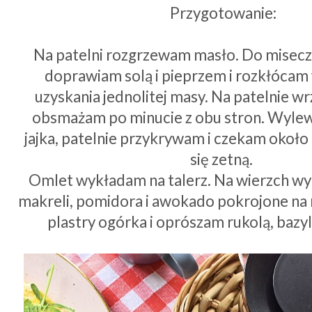
Przygotowanie:
Na patelni rozgrzewam masło. Do miseczk
doprawiam solą i pieprzem i rozkłóca
uzyskania jednolitej masy. Na patelnie wr
obsmażam po minucie z obu stron. Wylew
jajka, patelnie przykrywam i czekam około 
się zetną.
Omlet wykładam na talerz. Na wierzch w
makreli, pomidora i awokado pokrojone na 
plastry ogórka i oprószam rukolą, bazyl