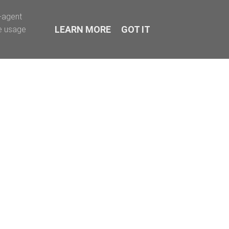
r-agent
LEARN MORE
GOT IT
te usage