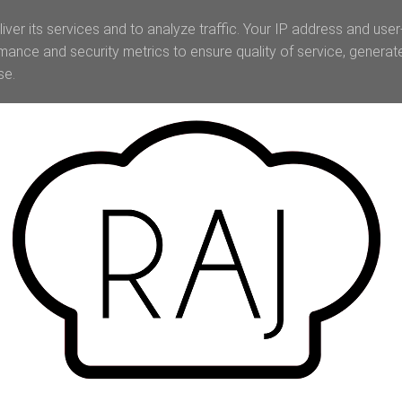
iver its services and to analyze traffic. Your IP address and use
mance and security metrics to ensure quality of service, genera
se.