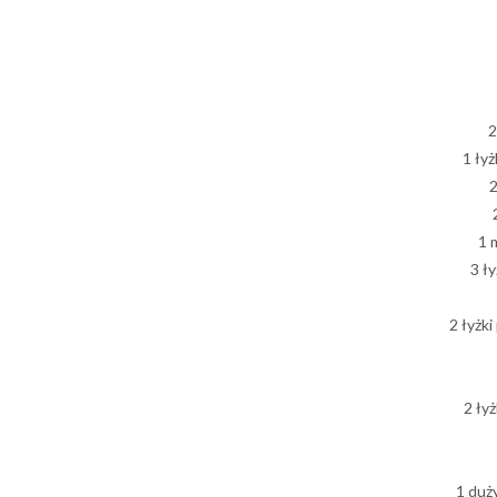
2
1 łyż
2
1 
3 ł
2 łyżk
2 łyż
1 duż