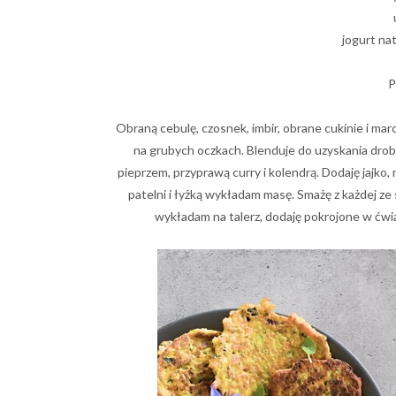
jogurt na
P
Obraną cebulę, czosnek, imbir, obrane cukinie i m
na grubych oczkach. Blenduje do uzyskania dro
pieprzem, przyprawą curry i kolendrą. Dodaję jajko,
patelni i łyżką wykładam masę. Smażę z każdej ze 
wykładam na talerz, dodaję pokrojone w ćwia