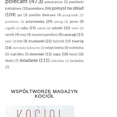
polecam
(473)
pomarańcze
(5)
pomidorki
pomysł na obiad
pomidory
(34)
koktajlowe
(10)
(104)
por
(3)
powidła śliwkowe
(4)
przegrzebki
(1)
przystawka
(29)
puree
(8)
przetwory
(2)
pstrąg
(2)
ryby
(19)
sałatki
(32)
rogaliki
(1)
salami
(2)
seler
(2)
szparagi
(11)
sernik
(4)
sosy
(4)
suszone pomidory
(8)
truskawki
(22)
twaróg
tort
(8)
tuńczyk
(10)
tatar
(2)
(16)
wieprzowina
(6)
wołowina
warsztaty kulinarne
(2)
ziemniaki
(15)
zupy
(18)
(5)
wątróbka
(5)
łosoś
(10)
śniadanie
(111)
śliwki
(7)
żurawina
żubrówka
(1)
(7)
WSPÓŁTWORZĘ MAGAZYN
KOCIOŁ