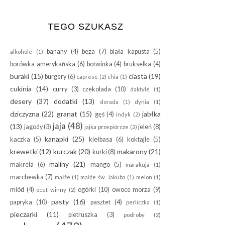
TEGO SZUKASZ
banany
(4)
beza
(7)
biała kapusta
(5)
alkohole
(1)
borówka amerykańska
(6)
botwinka
(4)
brukselka
(4)
buraki
(15)
ciasta
(19)
burgery
(6)
caprese
(2)
chia
(1)
cukinia
(14)
curry
(3)
czekolada
(10)
daktyle
(1)
desery
(37)
dodatki
(13)
dorada
(1)
dynia
(1)
dziczyzna
(22)
granat
(15)
jabłka
gęś
(4)
indyk
(2)
jaja
(48)
(13)
jagody
(3)
jeleń
(8)
jajka przepiórcze
(2)
kanapki
(25)
kaczka
(5)
kiełbasa
(6)
koktajle
(5)
krewetki
(12)
kurczak
(20)
makarony
(21)
kurki
(8)
maliny
(21)
makrela
(6)
mango
(5)
marakuja
(1)
marchewka
(7)
małże
(1)
małże św. Jakuba
(1)
melon
(1)
miód
(4)
ogórki
(10)
owoce morza
(9)
ocet winny
(2)
pasty
(16)
papryka
(10)
pasztet
(4)
perliczka
(1)
pieczarki
(11)
pietruszka
(3)
podroby
(2)