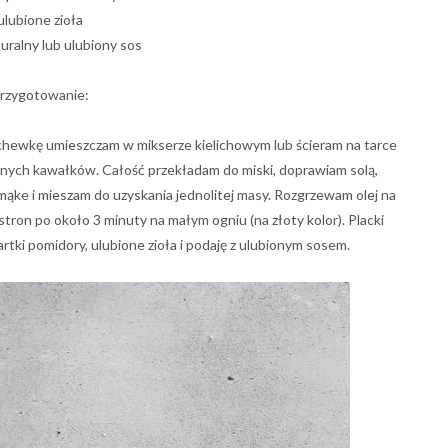
ulubione zioła
turalny lub ulubiony sos
rzygotowanie:
archewkę umieszczam w mikserze kielichowym lub ścieram na tarce
bnych kawałków. Całość przekładam do miski, doprawiam solą,
 mąke i mieszam do uzyskania jednolitej masy. Rozgrzewam olej na
stron po około 3 minuty na małym ogniu (na złoty kolor). Placki
rtki pomidory, ulubione zioła i podaję z ulubionym sosem.