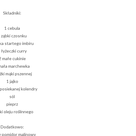
Składniki:
1 cebula
 ząbki czosnku
ka startego imbiru
 łyżeczki curry
2 małe cukinie
mała marchewka
yżki mąki pszennej
1 jajko
i posiekanej kolendry
sól
pieprz
ki oleju roślinnego
Dodatkowo:
y pomidor malinowy