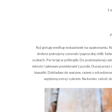
1 
P
Ryż gotuję według wskazówek na opakowaniu. Na 
drobno pokrojony czosnek i papryczkę chilli. Sel
oczkach. Por kroję w półkrążki. Do podsmażonej cebu
minuty i zalewam pomidorami z puszki. Duszę przez o
kawałki. Dokładam do warzyw, razem z odcedzony
wędzoną ostrą i cukrem. Na koniec całość d