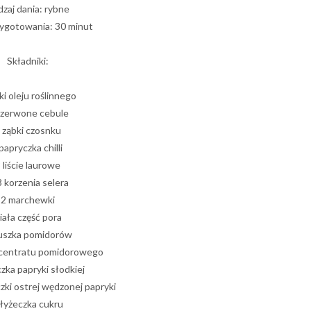
zaj dania: rybne
ygotowania: 30 minut
Składniki:
ki oleju roślinnego
czerwone cebule
 ząbki czosnku
papryczka chilli
 liście laurowe
 korzenia selera
2 marchewki
iała część pora
uszka pomidorów
ncentratu pomidorowego
czka papryki słodkiej
zki ostrej wędzonej papryki
 łyżeczka cukru