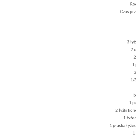
Rod
Czas prz
3 łyż
2 
2
1 
3
1/3
b
1 p
2 łyżki ko
1 łyże
1 płaska łyżec
1