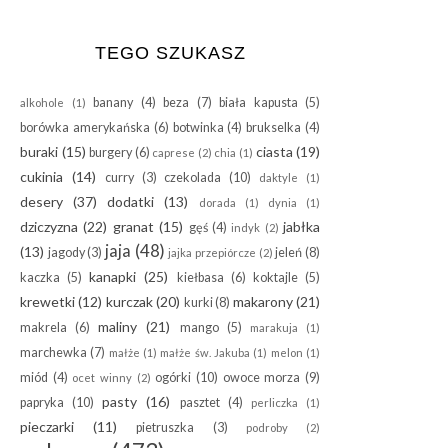
TEGO SZUKASZ
banany
(4)
beza
(7)
biała kapusta
(5)
alkohole
(1)
borówka amerykańska
(6)
botwinka
(4)
brukselka
(4)
buraki
(15)
ciasta
(19)
burgery
(6)
caprese
(2)
chia
(1)
cukinia
(14)
curry
(3)
czekolada
(10)
daktyle
(1)
desery
(37)
dodatki
(13)
dorada
(1)
dynia
(1)
dziczyzna
(22)
granat
(15)
jabłka
gęś
(4)
indyk
(2)
jaja
(48)
(13)
jagody
(3)
jeleń
(8)
jajka przepiórcze
(2)
kanapki
(25)
kaczka
(5)
kiełbasa
(6)
koktajle
(5)
krewetki
(12)
kurczak
(20)
makarony
(21)
kurki
(8)
maliny
(21)
makrela
(6)
mango
(5)
marakuja
(1)
marchewka
(7)
małże
(1)
małże św. Jakuba
(1)
melon
(1)
miód
(4)
ogórki
(10)
owoce morza
(9)
ocet winny
(2)
pasty
(16)
papryka
(10)
pasztet
(4)
perliczka
(1)
pieczarki
(11)
pietruszka
(3)
podroby
(2)