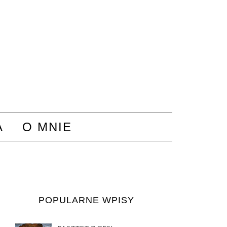
A
O MNIE
POPULARNE WPISY