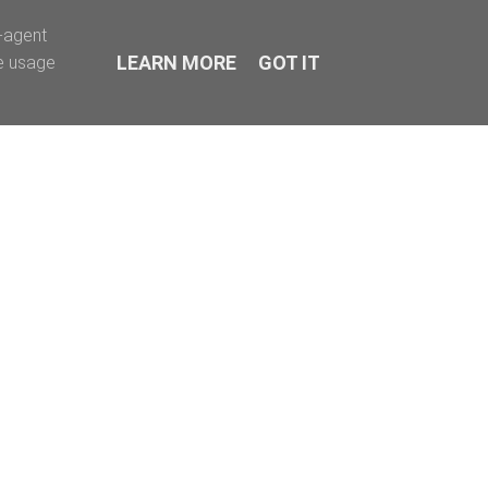
r-agent
LEARN MORE
GOT IT
te usage