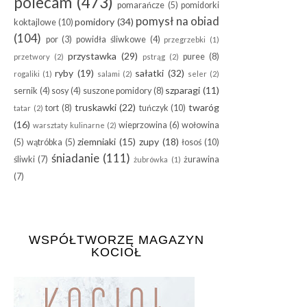
polecam
(473)
pomarańcze
(5)
pomidorki
pomysł na obiad
pomidory
(34)
koktajlowe
(10)
(104)
por
(3)
powidła śliwkowe
(4)
przegrzebki
(1)
przystawka
(29)
puree
(8)
przetwory
(2)
pstrąg
(2)
ryby
(19)
sałatki
(32)
rogaliki
(1)
salami
(2)
seler
(2)
szparagi
(11)
sernik
(4)
sosy
(4)
suszone pomidory
(8)
truskawki
(22)
twaróg
tort
(8)
tuńczyk
(10)
tatar
(2)
(16)
wieprzowina
(6)
wołowina
warsztaty kulinarne
(2)
ziemniaki
(15)
zupy
(18)
(5)
wątróbka
(5)
łosoś
(10)
śniadanie
(111)
śliwki
(7)
żurawina
żubrówka
(1)
(7)
WSPÓŁTWORZĘ MAGAZYN
KOCIOŁ