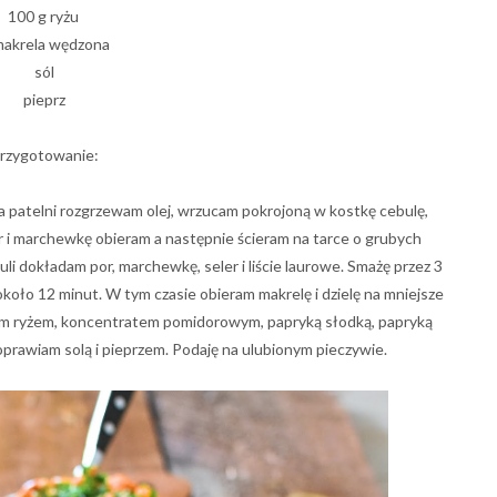
100 g ryżu
makrela wędzona
sól
pieprz
rzygotowanie:
patelni rozgrzewam olej, wrzucam pokrojoną w kostkę cebulę,
er i marchewkę obieram a następnie ścieram na tarce o grubych
li dokładam por, marchewkę, seler i liście laurowe. Smażę przez 3
koło 12 minut. W tym czasie obieram makrelę i dzielę na mniejsze
m ryżem, koncentratem pomidorowym, papryką słodką, papryką
oprawiam solą i pieprzem. Podaję na ulubionym pieczywie.