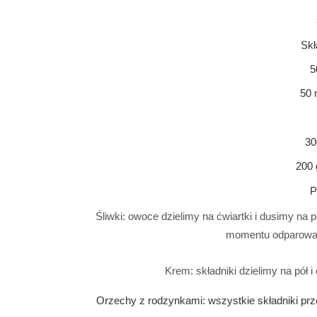
Skł
5
50 
30
200 
P
Śliwki: owoce dzielimy na ćwiartki i dusimy na 
momentu odparowan
Krem: składniki dzielimy na pół 
Orzechy z rodzynkami: wszystkie składniki pr