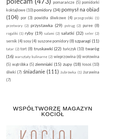
polecam
(473)
pomarańcze
(5)
pomidorki
pomysł na obiad
pomidory
(34)
koktajlowe
(10)
(104)
por
(3)
powidła śliwkowe
(4)
przegrzebki
(1)
przystawka
(29)
puree
(8)
przetwory
(2)
pstrąg
(2)
ryby
(19)
sałatki
(32)
rogaliki
(1)
salami
(2)
seler
(2)
szparagi
(11)
sernik
(4)
sosy
(4)
suszone pomidory
(8)
truskawki
(22)
twaróg
tort
(8)
tuńczyk
(10)
tatar
(2)
(16)
wieprzowina
(6)
wołowina
warsztaty kulinarne
(2)
ziemniaki
(15)
zupy
(18)
(5)
wątróbka
(5)
łosoś
(10)
śniadanie
(111)
śliwki
(7)
żurawina
żubrówka
(1)
(7)
WSPÓŁTWORZĘ MAGAZYN
KOCIOŁ