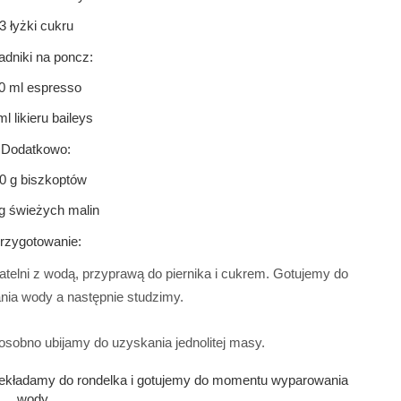
3 łyżki cukru
adniki na poncz:
0 ml espresso
ml likieru baileys
Dodatkowo:
0 g biszkoptów
g świeżych malin
rzygotowanie:
patelni z wodą, przyprawą do piernika i cukrem. Gotujemy do 
ia wody a następnie studzimy. 
i osobno ubijamy do uzyskania jednolitej masy.
zekładamy do rondelka i gotujemy do momentu wyparowania 
wody. 