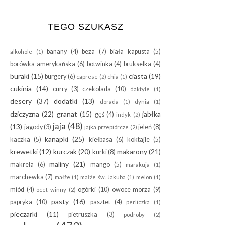
TEGO SZUKASZ
banany
(4)
beza
(7)
biała kapusta
(5)
alkohole
(1)
borówka amerykańska
(6)
botwinka
(4)
brukselka
(4)
buraki
(15)
ciasta
(19)
burgery
(6)
caprese
(2)
chia
(1)
cukinia
(14)
curry
(3)
czekolada
(10)
daktyle
(1)
desery
(37)
dodatki
(13)
dorada
(1)
dynia
(1)
dziczyzna
(22)
granat
(15)
jabłka
gęś
(4)
indyk
(2)
jaja
(48)
(13)
jagody
(3)
jeleń
(8)
jajka przepiórcze
(2)
kanapki
(25)
kaczka
(5)
kiełbasa
(6)
koktajle
(5)
krewetki
(12)
kurczak
(20)
makarony
(21)
kurki
(8)
maliny
(21)
makrela
(6)
mango
(5)
marakuja
(1)
marchewka
(7)
małże
(1)
małże św. Jakuba
(1)
melon
(1)
miód
(4)
ogórki
(10)
owoce morza
(9)
ocet winny
(2)
pasty
(16)
papryka
(10)
pasztet
(4)
perliczka
(1)
pieczarki
(11)
pietruszka
(3)
podroby
(2)