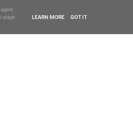
r-agent
LEARN MORE
GOT IT
te usage