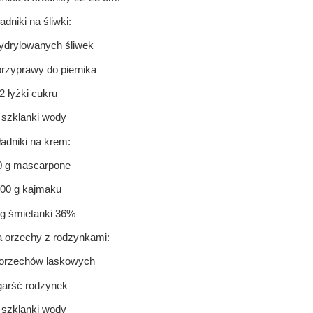
adniki na śliwki:
ydrylowanych śliwek
przyprawy do piernika
2 łyżki cukru
szklanki wody
adniki na krem:
0 g mascarpone
00 g kajmaku
 g śmietanki 36%
a orzechy z rodzynkami:
 orzechów laskowych
garść rodzynek
szklanki wody