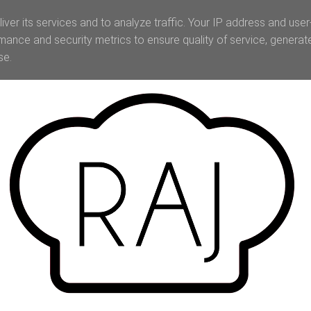
iver its services and to analyze traffic. Your IP address and use
mance and security metrics to ensure quality of service, genera
se.