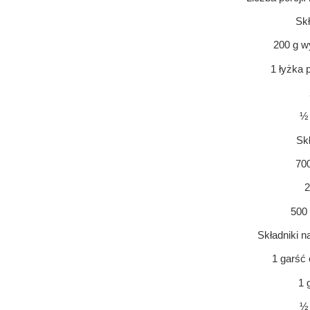
Skł
200 g w
1 łyżka 
½ 
Skł
70
2
500
Składniki n
1 garść
1 
½ 