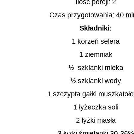
Ilość porcji: 2
Czas przygotowania: 40 mi
Składniki:
1 korzeń selera
1 ziemniak
½  szklanki mleka
½ szklanki wody
1 szczypta gałki muszkatoł
1 łyżeczka soli
2 łyżki masła
3 łyżki śmietanki 30-36%