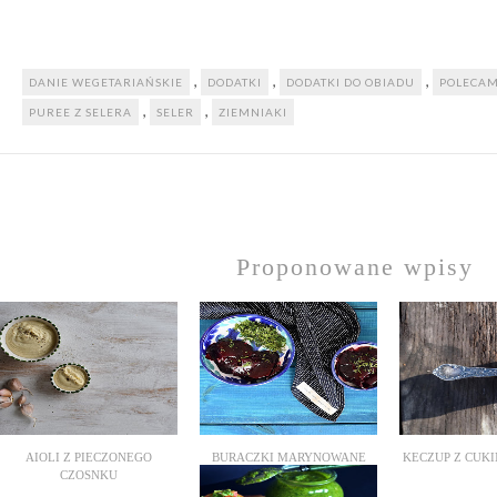
,
,
,
DANIE WEGETARIAŃSKIE
DODATKI
DODATKI DO OBIADU
POLECA
,
,
PUREE Z SELERA
SELER
ZIEMNIAKI
Proponowane wpisy
AIOLI Z PIECZONEGO
BURACZKI MARYNOWANE
KECZUP Z CUKIN
CZOSNKU