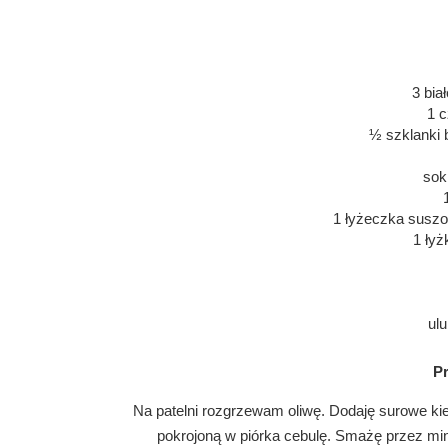
3 bia
1 
½ szklanki 
sok
1 łyżeczka susz
1 ły
ul
P
Na patelni rozgrzewam oliwę. Dodaję surowe ki
pokrojoną w piórka cebulę. Smażę przez min