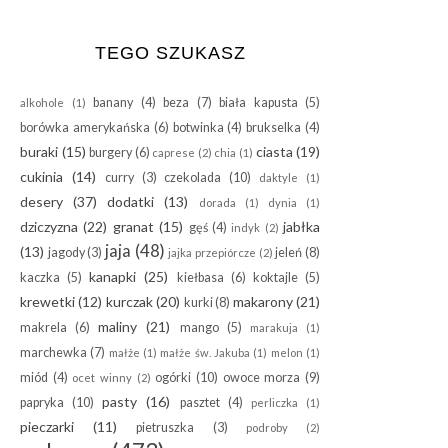
TEGO SZUKASZ
banany
(4)
beza
(7)
biała kapusta
(5)
alkohole
(1)
borówka amerykańska
(6)
botwinka
(4)
brukselka
(4)
buraki
(15)
ciasta
(19)
burgery
(6)
caprese
(2)
chia
(1)
cukinia
(14)
curry
(3)
czekolada
(10)
daktyle
(1)
desery
(37)
dodatki
(13)
dorada
(1)
dynia
(1)
dziczyzna
(22)
granat
(15)
jabłka
gęś
(4)
indyk
(2)
jaja
(48)
(13)
jagody
(3)
jeleń
(8)
jajka przepiórcze
(2)
kanapki
(25)
kaczka
(5)
kiełbasa
(6)
koktajle
(5)
krewetki
(12)
kurczak
(20)
makarony
(21)
kurki
(8)
maliny
(21)
makrela
(6)
mango
(5)
marakuja
(1)
marchewka
(7)
małże
(1)
małże św. Jakuba
(1)
melon
(1)
miód
(4)
ogórki
(10)
owoce morza
(9)
ocet winny
(2)
pasty
(16)
papryka
(10)
pasztet
(4)
perliczka
(1)
pieczarki
(11)
pietruszka
(3)
podroby
(2)