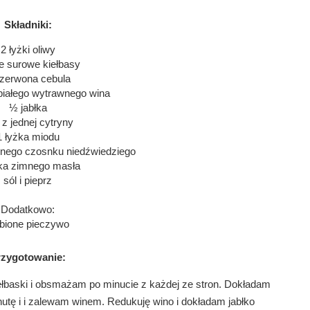
Składniki:
2 łyżki oliwy
łe surowe kiełbasy
czerwona cebula
białego wytrawnego wina
½ jabłka
 z jednej cytryny
1 łyżka miodu
onego czosnku niedźwiedziego
żka zimnego masła
sól i pieprz
Dodatkowo:
ubione pieczywo
rzygotowanie:
ełbaski i obsmażam po minucie z każdej ze stron. Dokładam 
utę i i zalewam winem. Redukuję wino i dokładam jabłko 