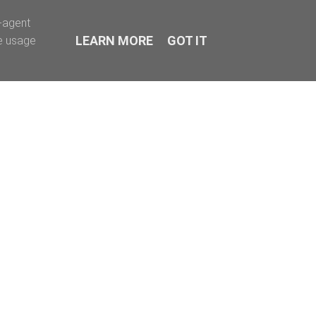
r-agent
LEARN MORE
GOT IT
te usage