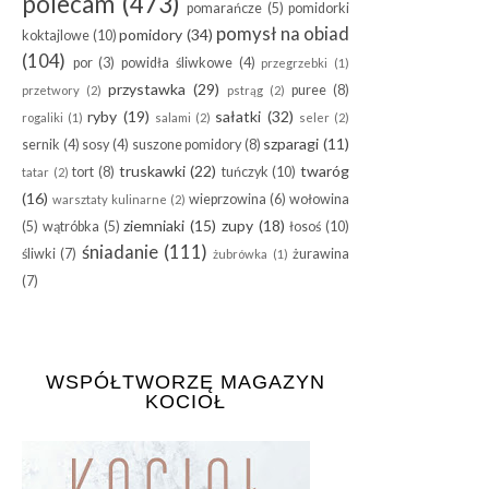
polecam
(473)
pomarańcze
(5)
pomidorki
pomysł na obiad
pomidory
(34)
koktajlowe
(10)
(104)
por
(3)
powidła śliwkowe
(4)
przegrzebki
(1)
przystawka
(29)
puree
(8)
przetwory
(2)
pstrąg
(2)
ryby
(19)
sałatki
(32)
rogaliki
(1)
salami
(2)
seler
(2)
szparagi
(11)
sernik
(4)
sosy
(4)
suszone pomidory
(8)
truskawki
(22)
twaróg
tort
(8)
tuńczyk
(10)
tatar
(2)
(16)
wieprzowina
(6)
wołowina
warsztaty kulinarne
(2)
ziemniaki
(15)
zupy
(18)
(5)
wątróbka
(5)
łosoś
(10)
śniadanie
(111)
śliwki
(7)
żurawina
żubrówka
(1)
(7)
WSPÓŁTWORZĘ MAGAZYN
KOCIOŁ