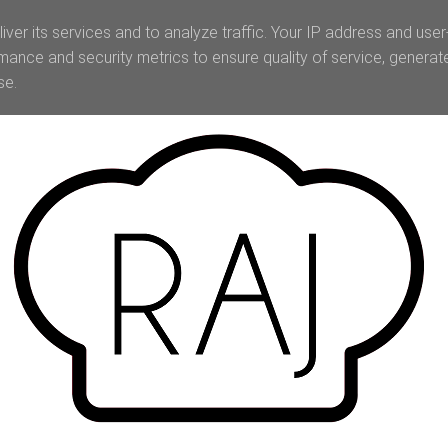
iver its services and to analyze traffic. Your IP address and use
mance and security metrics to ensure quality of service, genera
se.