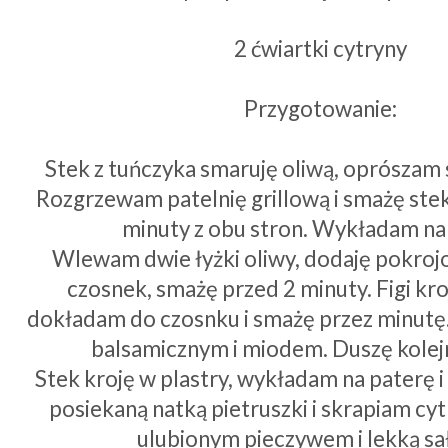
2 ćwiartki cytryny
Przygotowanie:
Stek z tuńczyka smaruję oliwą, oprószam s
Rozgrzewam patelnię grillową i smażę stek
minuty z obu stron. Wykładam na
Wlewam dwie łyżki oliwy, dodaję pokrojo
czosnek, smażę przed 2 minuty. Figi kro
dokładam do czosnku i smażę przez minut
balsamicznym i miodem. Duszę kolej
Stek kroję w plastry, wykładam na paterę i
posiekaną natką pietruszki i skrapiam cyt
ulubionym pieczywem i lekką sa