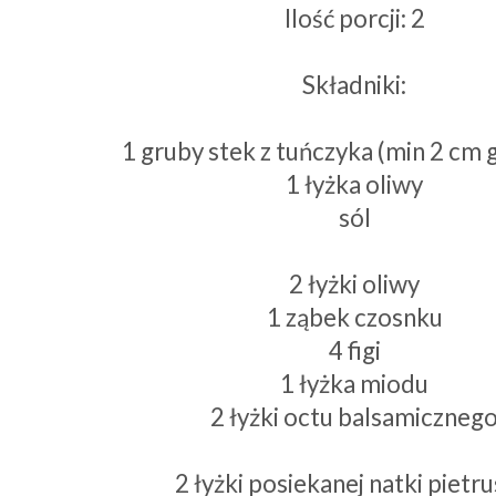
Ilość porcji: 2
Składniki:
1 gruby stek z tuńczyka (min 2 cm 
1 łyżka oliwy
sól
2 łyżki oliwy
1 ząbek czosnku
4 figi
1 łyżka miodu
2 łyżki octu balsamiczneg
2 łyżki posiekanej natki pietru