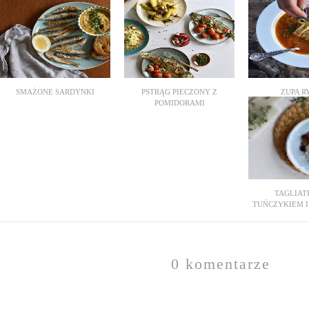
SMAŻONE SARDYNKI
PSTRĄG PIECZONY Z
ZUPA R
POMIDORAMI
TAGLIAT
TUŃCZYKIEM I 
0 komentarze