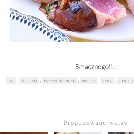
Smacznego!!!
,
,
,
,
,
FIGI
POLECAM
POMYSŁ NA OBIAD
PRZEPIS
RYBY
STEK Z 
Proponowane wpisy