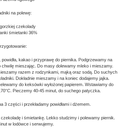
adniki na polewę:
gorzkiej czekolady
anki śmietanki 36%
rzygotowanie:
powidła, kakao i przyprawę do piernika. Podgrzewamy na 
o chwilę mieszając. Do masy dolewamy mleko i mieszamy. 
i mieszamy razem z rodzynkami, mąką oraz sodą. Do suchych 
dniki. Dokładnie mieszamy i na koniec dodajemy jajka. 
zelewamy do keksówki wyłożonej papierem. Wstawiamy do 
170
°C. Pieczemy 40-45 minut, do suchego patyczka. 
a 3 części i przekładamy powidłami i dżemem. 
ekoladę i śmietankę. Lekko studzimy i polewamy piernik. 
nut w lodówce i serwujemy. 