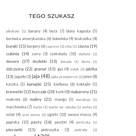
TEGO SZUKASZ
banany
(4)
beza
(7)
biała kapusta
(5)
alkohole
(1)
borówka amerykańska
(6)
botwinka
(4)
brukselka
(4)
buraki
(15)
ciasta
(19)
burgery
(6)
caprese
(2)
chia
(1)
cukinia
(14)
curry
(3)
czekolada
(10)
daktyle
(1)
desery
(37)
dodatki
(13)
dorada
(1)
dynia
(1)
dziczyzna
(22)
granat
(15)
jabłka
gęś
(4)
indyk
(2)
jaja
(48)
(13)
jagody
(3)
jeleń
(8)
jajka przepiórcze
(2)
kanapki
(25)
kaczka
(5)
kiełbasa
(6)
koktajle
(5)
krewetki
(12)
kurczak
(20)
makarony
(21)
kurki
(8)
maliny
(21)
makrela
(6)
mango
(5)
marakuja
(1)
marchewka
(7)
małże
(1)
małże św. Jakuba
(1)
melon
(1)
miód
(4)
ogórki
(10)
owoce morza
(9)
ocet winny
(2)
pasty
(16)
papryka
(10)
pasztet
(4)
perliczka
(1)
pieczarki
(11)
pietruszka
(3)
podroby
(2)