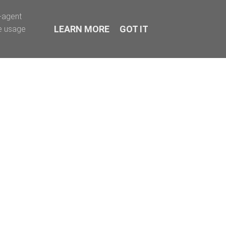
r-agent
LEARN MORE
GOT IT
te usage