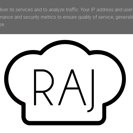
iver its services and to analyze traffic. Your IP address and use
mance and security metrics to ensure quality of service, genera
se.