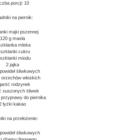
czba porcji: 10
dniki na piernik:
anki mąki pszennej
120 g masła
szklanka mleka
szklanki cukru
szklanki miodu
2 jajka
 powideł śliwkowych
ć orzechów włoskich
garść rodzynek
ć suszonych śliwek
 przyprawy do piernika
2 łyżki kakao
iki na przełożenie:
 powideł śliwkowych
ki dżemu figowego