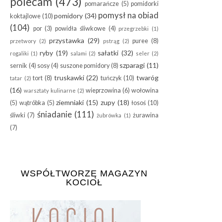
polecam
(473)
pomarańcze
(5)
pomidorki
pomysł na obiad
pomidory
(34)
koktajlowe
(10)
(104)
por
(3)
powidła śliwkowe
(4)
przegrzebki
(1)
przystawka
(29)
puree
(8)
przetwory
(2)
pstrąg
(2)
ryby
(19)
sałatki
(32)
rogaliki
(1)
salami
(2)
seler
(2)
szparagi
(11)
sernik
(4)
sosy
(4)
suszone pomidory
(8)
truskawki
(22)
twaróg
tort
(8)
tuńczyk
(10)
tatar
(2)
(16)
wieprzowina
(6)
wołowina
warsztaty kulinarne
(2)
ziemniaki
(15)
zupy
(18)
(5)
wątróbka
(5)
łosoś
(10)
śniadanie
(111)
śliwki
(7)
żurawina
żubrówka
(1)
(7)
WSPÓŁTWORZĘ MAGAZYN
KOCIOŁ