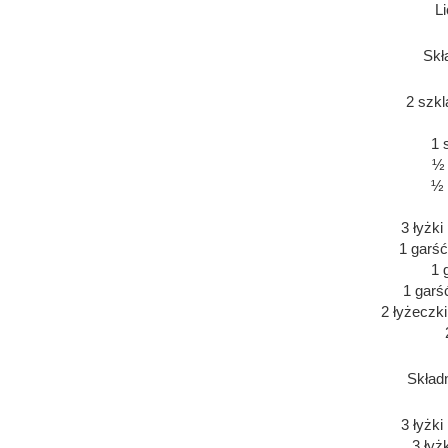
Li
Skła
2 szkl
1 
½ 
½ 
3 łyżki
1 garś
1 
1 garś
2 łyżeczki
Składn
3 łyżki
3 łyż