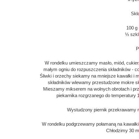
Skł
100 g 
⅓ szkl
P
W rondelku umieszczamy masło, miód, cukier, 
małym ogniu do rozpuszczenia składników - c
Śliwki i orzechy siekamy na mniejsze kawałki 
składników wlewamy przestudzone mokre skła
Mieszamy mikserem na wolnych obrotach i pr
piekarnika rozgrzanego do temperatury 
Wystudzony piernik przekrawamy n
W rondelku podgrzewamy połamaną na kawałki cz
Chłodzimy 30 mi