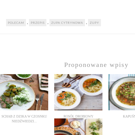
,
,
,
POLECAM
PRZEPIS
ZUPA CYTRYNOWA
ZUPY
Proponowane wpisy
SCHAB Z DZIKA W CZOSNKU
ROSÓŁ DROBIOWY
KAPUŚ
NIEDŹWIEDZI...