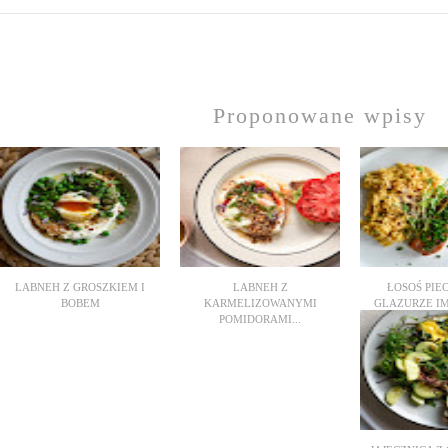
Proponowane wpisy
LABNEH Z GROSZKIEM I
LABNEH Z
ŁOSOŚ PIE
BOBEM
KARMELIZOWANYMI
GLAZURZE IM
POMIDORAMI...