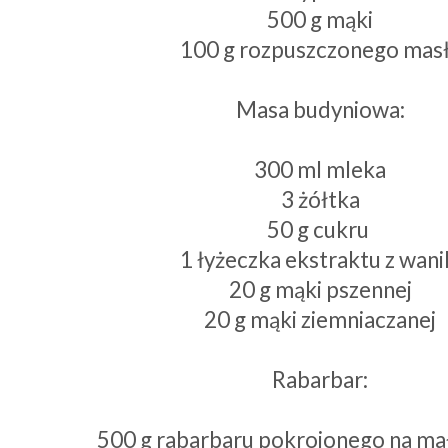
500 g mąki
100 g rozpuszczonego mas
Masa budyniowa:
300 ml mleka
3 żółtka
50 g cukru
1 łyżeczka ekstraktu z wanil
20 g mąki pszennej
20 g mąki ziemniaczanej
Rabarbar:
500 g rabarbaru pokrojonego na ma