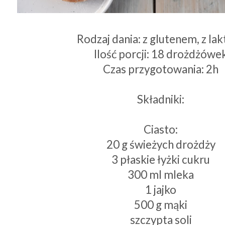
Rodzaj dania: z glutenem, z la
Ilość porcji: 18 drożdżówe
Czas przygotowania: 2h
Składniki:
Ciasto:
20 g świeżych drożdży
3 płaskie łyżki cukru
300 ml mleka
1 jajko
500 g mąki
szczypta soli