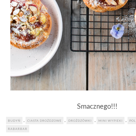
Smacznego!!!
,
,
,
,
BUDYŃ
CIASTA DROŻDZOWE
DROŻDZÓWKI
MINI WYPIEKI
PO
RABARBAR