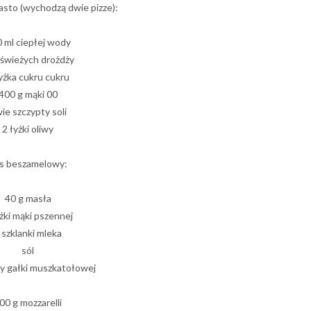
iasto (wychodzą dwie pizze):
 ml ciepłej wody
 świeżych drożdży
yżka cukru cukru
400 g mąki 00
ie szczypty soli
2 łyżki oliwy
s beszamelowy:
40 g masła
yżki mąki pszennej
 szklanki mleka
sól
ty gałki muszkatołowej
00 g mozzarelli