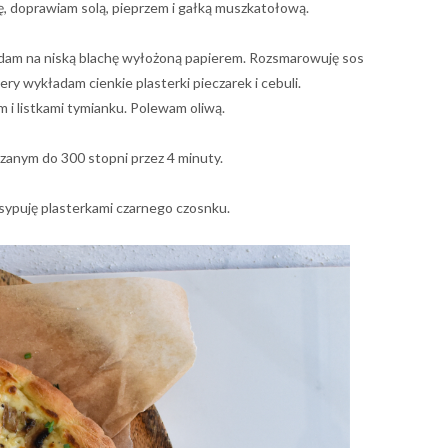
ę, doprawiam solą, pieprzem i gałką muszkatołową.
adam na niską blachę wyłożoną papierem. Rozsmarowuję sos
ry wykładam cienkie plasterki pieczarek i cebuli.
 i listkami tymianku. Polewam oliwą.
rzanym do 300 stopni przez 4 minuty.
bsypuję plasterkami czarnego czosnku.