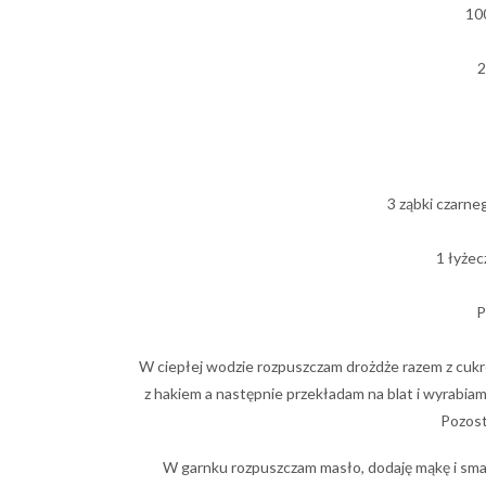
10
2
3 ząbki czarn
1 łyżec
P
W ciepłej wodzie rozpuszczam drożdże razem z cukre
z hakiem a następnie przekładam na blat i wyrabia
Pozost
W garnku rozpuszczam masło, dodaję mąkę i smaż