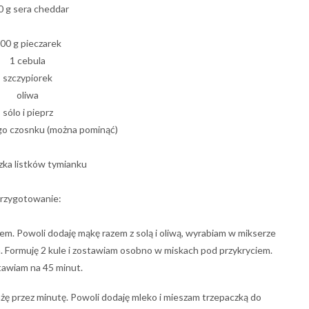
0 g sera cheddar
00 g pieczarek
1 cebula
szczypiorek
oliwa
sólo i pieprz
ego czosnku (można
pominąć)
zka listków tymianku
rzygotowanie:
m. Powoli dodaję mąkę razem z solą i oliwą, wyrabiam w mikserze
m. Formuję 2 kule i zostawiam osobno w miskach pod
przykryciem.
awiam na 45 minut.
ę przez minutę. Powoli dodaję mleko i mieszam trzepaczką do