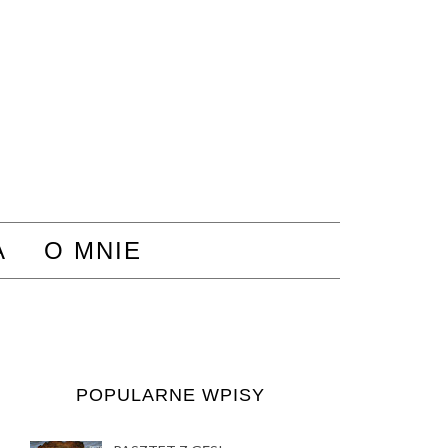
A
O MNIE
POPULARNE WPISY