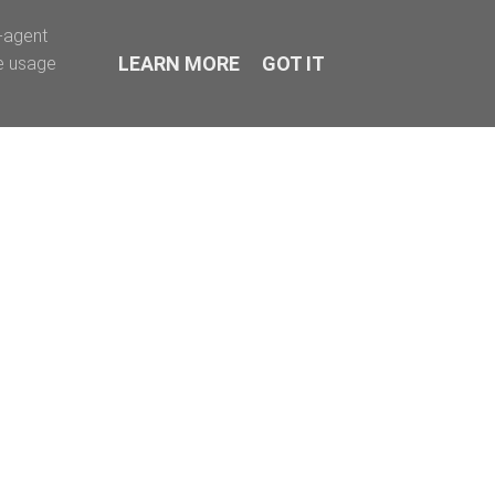
r-agent
LEARN MORE
GOT IT
te usage