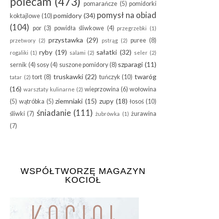
polecam
(473)
pomarańcze
(5)
pomidorki
pomysł na obiad
pomidory
(34)
koktajlowe
(10)
(104)
por
(3)
powidła śliwkowe
(4)
przegrzebki
(1)
przystawka
(29)
puree
(8)
przetwory
(2)
pstrąg
(2)
ryby
(19)
sałatki
(32)
rogaliki
(1)
salami
(2)
seler
(2)
szparagi
(11)
sernik
(4)
sosy
(4)
suszone pomidory
(8)
truskawki
(22)
twaróg
tort
(8)
tuńczyk
(10)
tatar
(2)
(16)
wieprzowina
(6)
wołowina
warsztaty kulinarne
(2)
ziemniaki
(15)
zupy
(18)
(5)
wątróbka
(5)
łosoś
(10)
śniadanie
(111)
śliwki
(7)
żurawina
żubrówka
(1)
(7)
WSPÓŁTWORZĘ MAGAZYN
KOCIOŁ