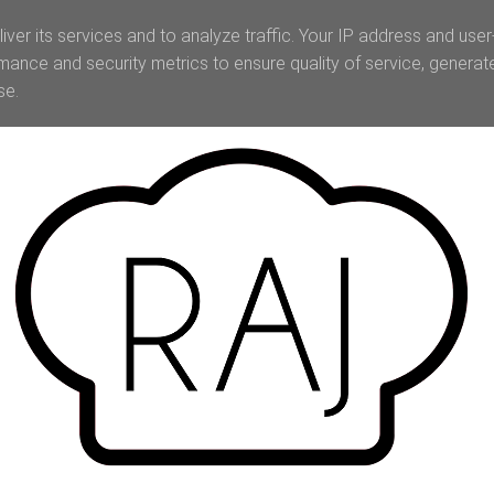
iver its services and to analyze traffic. Your IP address and use
mance and security metrics to ensure quality of service, genera
se.