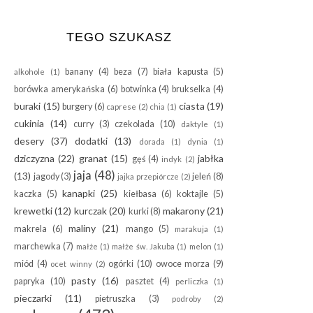
TEGO SZUKASZ
banany
(4)
beza
(7)
biała kapusta
(5)
alkohole
(1)
borówka amerykańska
(6)
botwinka
(4)
brukselka
(4)
buraki
(15)
ciasta
(19)
burgery
(6)
caprese
(2)
chia
(1)
cukinia
(14)
curry
(3)
czekolada
(10)
daktyle
(1)
desery
(37)
dodatki
(13)
dorada
(1)
dynia
(1)
dziczyzna
(22)
granat
(15)
jabłka
gęś
(4)
indyk
(2)
jaja
(48)
(13)
jagody
(3)
jeleń
(8)
jajka przepiórcze
(2)
kanapki
(25)
kaczka
(5)
kiełbasa
(6)
koktajle
(5)
krewetki
(12)
kurczak
(20)
makarony
(21)
kurki
(8)
maliny
(21)
makrela
(6)
mango
(5)
marakuja
(1)
marchewka
(7)
małże
(1)
małże św. Jakuba
(1)
melon
(1)
miód
(4)
ogórki
(10)
owoce morza
(9)
ocet winny
(2)
pasty
(16)
papryka
(10)
pasztet
(4)
perliczka
(1)
pieczarki
(11)
pietruszka
(3)
podroby
(2)