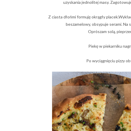
uzyskania jednolitej masy. Zagotowuj
Z ciasta dłońmi formuję okrągły placek.Wykł
beszamelowy, obsypuje serami. Na se
Oprószam solą, pieprzem
Piekę w piekarniku nag
Po wyciągnięciu pizzy o