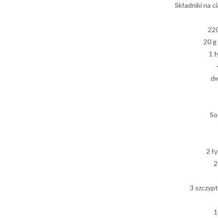
Składniki na c
220
20 g
1 ł
dw
So
2 ł
2
3 szczyp
1