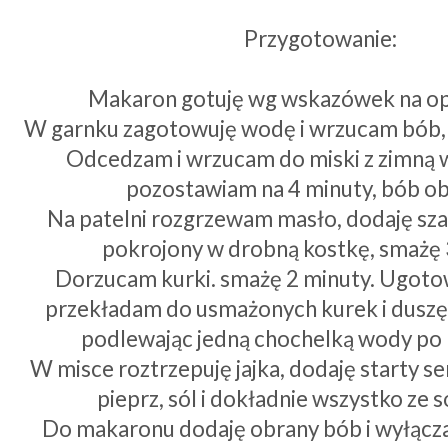
Przygotowanie:
Makaron gotuję wg wskazówek na o
W garnku zagotowuję wodę i wrzucam bób, 
Odcedzam i wrzucam do miski z zimną 
pozostawiam na 4 minuty, bób o
Na patelni rozgrzewam masło, dodaję sza
pokrojony w drobną kostkę, smażę 
Dorzucam kurki. smażę 2 minuty. Ugot
przekładam do usmażonych kurek i duszę
podlewając jedną chochelką wody po
W misce roztrzepuję jajka, dodaję starty se
pieprz, sól i dokładnie wszystko ze 
Do makaronu dodaję obrany bób i wyłącz