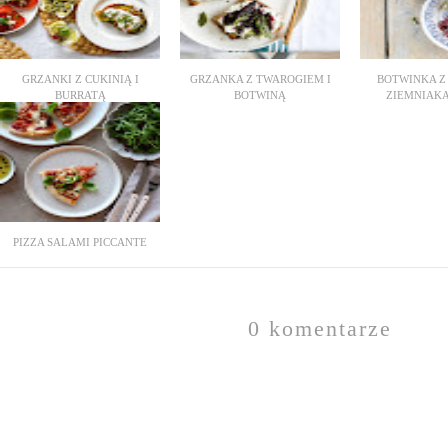
GRZANKI Z CUKINIĄ I
GRZANKA Z TWAROGIEM I
BOTWINKA Z
BURRATĄ
BOTWINĄ
ZIEMNIAKAM
PIZZA SALAMI PICCANTE
0 komentarze