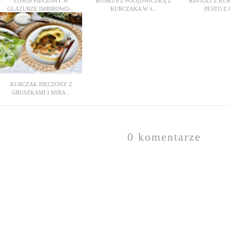
ŁOSOŚ PIECZONY W
KUSKUS Z POLĘDWICZKĄ Z
RAVIOLI Z KU
GLAZURZE IMBIROWO-...
KURCZAKA W S...
PESTO Z 
KURCZAK PIECZONY Z
GRUSZKAMI I MIRA...
0 komentarze