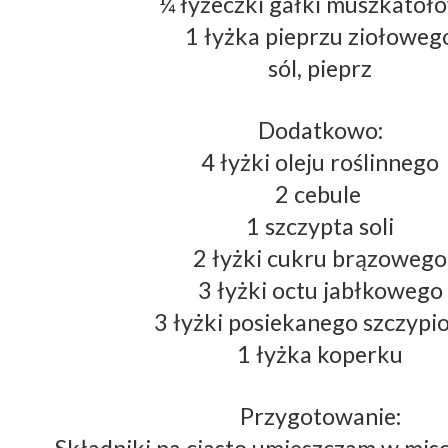
¼ łyżeczki gałki muszkatoł
1 łyżka pieprzu ziołoweg
sól, pieprz
Dodatkowo:
4 łyżki oleju roślinnego
2 cebule 
1 szczypta soli
2 łyżki cukru brązowego
3 łyżki octu jabłkowego
3 łyżki posiekanego szczypi
1 łyżka koperku
Przygotowanie: