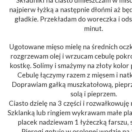
Składniki na ciasto umieszczam w misc
najpierw łyżką a następnie dłońmi aż będz
gładkie. Przekładam do woreczka i ods
minut. 
Ugotowane mięso mielę na średnich oczka
rozgrzewam olej i wrzucam cebulę pokr
kostkę. Solimy i smażymy na złoty kolor 
Cebulę łączymy razem z mięsem i natką
Doprawiam gałką muszkatołową, pieprz
solą i pieprzem. 
Ciasto dzielę na 3 części i rozwałkowuję n
Szklanką lub ringiem wykrawam małe plac
placek nadziewam 1 łyżeczką farszu, s
Pierogi gotuję w osolonej wodzie na 3