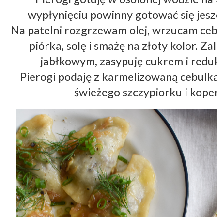
wypłynięciu powinny gotować się jeszc
Na patelni rozgrzewam olej, wrzucam ceb
piórka, solę i smażę na złoty kolor. Z
jabłkowym, zasypuję cukrem i reduk
Pierogi podaję z karmelizowaną cebulką i
świeżego szczypiorku i koper