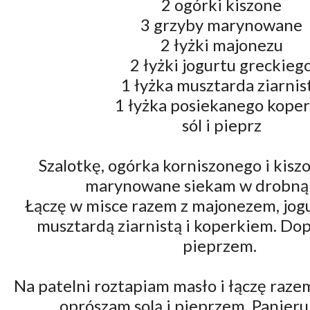
2 ogórki kiszone
3 grzyby marynowane
2 łyżki majonezu
2 łyżki jogurtu greckieg
1 łyżka musztarda ziarnis
1 łyżka posiekanego kope
sól i pieprz
Szalotkę, ogórka korniszonego i kisz
marynowane siekam w drobną 
Łączę w misce razem z majonezem, jog
musztardą ziarnistą i koperkiem. Dop
pieprzem.
Na patelni roztapiam masło i łączę raze
oprószam solą i pieprzem. Panieru