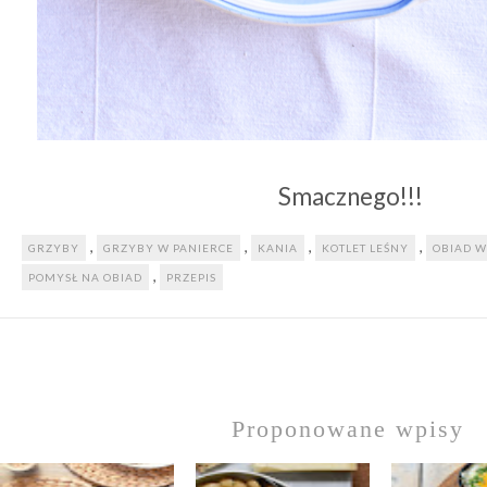
Smacznego!!!
,
,
,
,
GRZYBY
GRZYBY W PANIERCE
KANIA
KOTLET LEŚNY
OBIAD W
,
POMYSŁ NA OBIAD
PRZEPIS
Proponowane wpisy