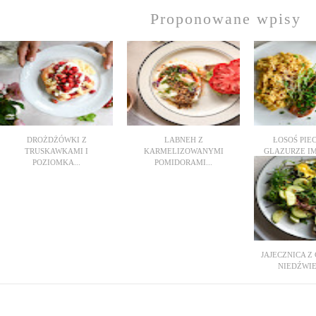
Proponowane wpisy
DROŻDŻÓWKI Z
LABNEH Z
ŁOSOŚ PIE
TRUSKAWKAMI I
KARMELIZOWANYMI
GLAZURZE IM
POZIOMKA...
POMIDORAMI...
JAJECZNICA Z
NIEDŹWIE