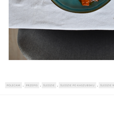
,
,
,
,
POLECAM
PRZEPIS
ŚLEDZIE
ŚLEDZIE PO KASZUBSKU
ŚLEDZIE