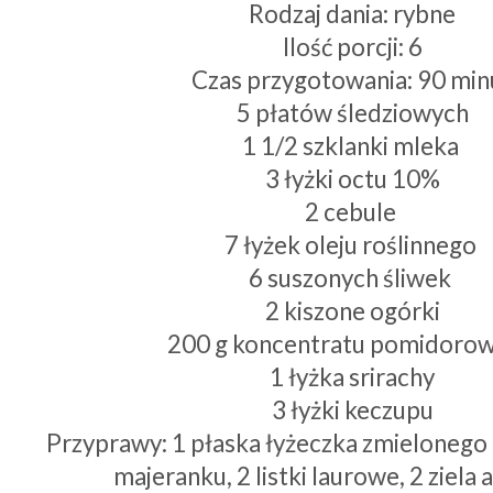
Rodzaj dania: rybne
Ilość porcji: 6
Czas przygotowania: 90 min
5 płatów śledziowych
1 1/2 szklanki mleka
3 łyżki octu 10%
2 cebule
7 łyżek oleju roślinnego
6 suszonych śliwek
2 kiszone ogórki
200 g koncentratu pomidoro
1 łyżka srirachy
3 łyżki keczupu
Przyprawy: 1 płaska łyżeczka zmielonego 
majeranku, 2 listki laurowe, 2 ziela 