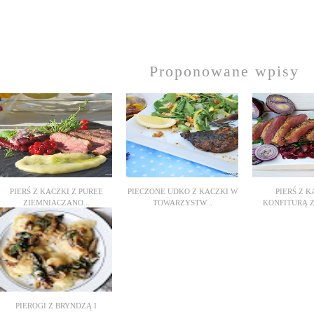
Proponowane wpisy
PIERŚ Z KACZKI Z PUREE
PIECZONE UDKO Z KACZKI W
PIERŚ Z K
ZIEMNIACZANO...
TOWARZYSTW...
KONFITURĄ Z
PIEROGI Z BRYNDZĄ I