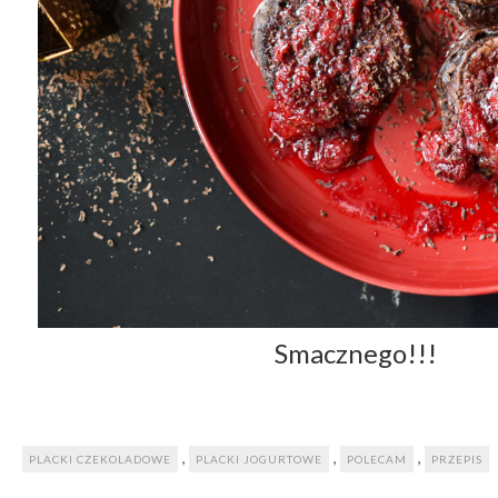
Smacznego!!!
,
,
,
PLACKI CZEKOLADOWE
PLACKI JOGURTOWE
POLECAM
PRZEPIS