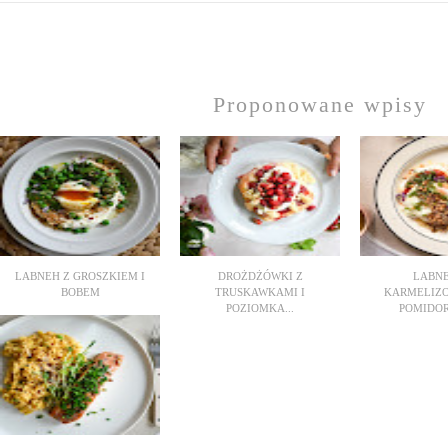
Proponowane wpisy
LABNEH Z GROSZKIEM I
DROŻDŻÓWKI Z
LABNE
BOBEM
TRUSKAWKAMI I
KARMELIZ
POZIOMKA...
POMIDOR