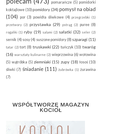
polecam
(473)
pomarańcze
(5)
pomidorki
pomysł na obiad
pomidory
(34)
koktajlowe
(10)
(104)
por
(3)
powidła śliwkowe
(4)
przegrzebki
(1)
przystawka
(29)
puree
(8)
przetwory
(2)
pstrąg
(2)
ryby
(19)
sałatki
(32)
rogaliki
(1)
salami
(2)
seler
(2)
szparagi
(11)
sernik
(4)
sosy
(4)
suszone pomidory
(8)
truskawki
(22)
twaróg
tort
(8)
tuńczyk
(10)
tatar
(2)
(16)
wieprzowina
(6)
wołowina
warsztaty kulinarne
(2)
ziemniaki
(15)
zupy
(18)
(5)
wątróbka
(5)
łosoś
(10)
śniadanie
(111)
śliwki
(7)
żurawina
żubrówka
(1)
(7)
WSPÓŁTWORZĘ MAGAZYN
KOCIOŁ