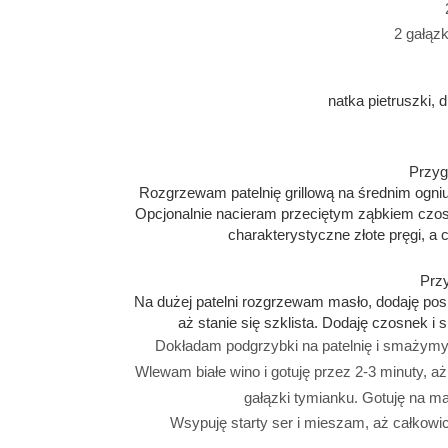
2 gałąz
natka pietruszki, 
Przyg
Rozgrzewam patelnię grillową na średnim ogniu
Opcjonalnie nacieram przeciętym ząbkiem czosnk
charakterystyczne złote pręgi, a 
Prz
Na dużej patelni rozgrzewam masło, dodaję posi
aż stanie się szklista. Dodaję czosnek i 
Dokładam podgrzybki na patelnię i smażymy, 
Wlewam białe wino i gotuję przez 2-3 minuty, aż
gałązki tymianku. Gotuję na ma
Wsypuję starty ser i mieszam, aż całkowic