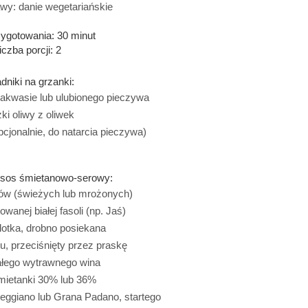
wy: danie wegetariańskie
ygotowania: 30 minut
iczba porcji: 2
dniki na grzanki:
zakwasie lub ulubionego pieczywa
żki oliwy z oliwek
cjonalnie, do natarcia pieczywa)
a sos śmietanowo-serowy:
ów (świeżych lub mrożonych)
wanej białej fasoli (np. Jaś)
lotka, drobno posiekana
, przeciśnięty przez praskę
ałego wytrawnego wina
mietanki 30% lub 36%
eggiano lub Grana Padano, startego