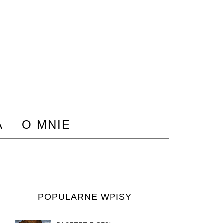
A
O MNIE
POPULARNE WPISY