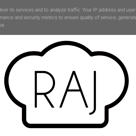
iver its services and to analyze traffic. Your IP address and use
mance and security metrics to ensure quality of service, genera
se.