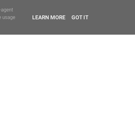
r-agent
LEARN MORE
GOT IT
te usage