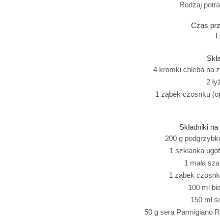
Rodzaj potra
Czas prz
L
Skła
4 kromki chleba na 
2 ły
1 ząbek czosnku (op
Składniki n
200 g podgrzybk
1 szklanka ugoto
1 mała sza
1 ząbek czosnku
100 ml bi
150 ml ś
50 g sera Parmigiano R