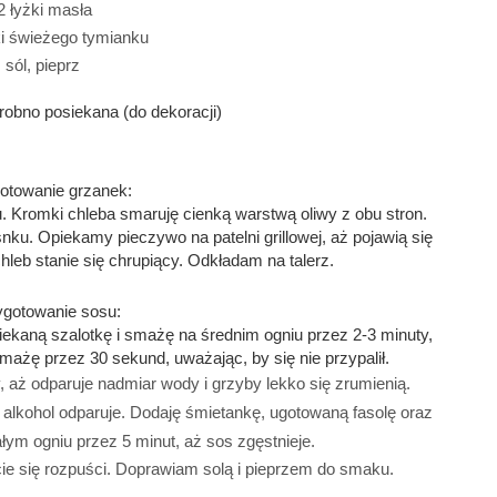
2 łyżki masła
ki świeżego tymianku
sól, pieprz 
drobno posiekana (do dekoracji)
otowanie grzanek:
. Kromki chleba smaruję cienką warstwą oliwy z obu stron. 
u. Opiekamy pieczywo na patelni grillowej, aż pojawią się 
chleb stanie się chrupiący. Odkładam na talerz.
ygotowanie sosu:
ekaną szalotkę i smażę na średnim ogniu przez 2-3 minuty, 
smażę przez 30 sekund, uważając, by się nie przypalił.
aż odparuje nadmiar wody i grzyby lekko się zrumienią. 
 alkohol odparuje. Dodaję śmietankę, ugotowaną fasolę oraz 
łym ogniu przez 5 minut, aż sos zgęstnieje.
ie się rozpuści. Doprawiam solą i pieprzem do smaku. 