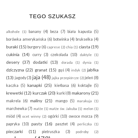
TEGO SZUKASZ
banany
(4)
beza
(7)
biała kapusta
(5)
alkohole
(1)
borówka amerykańska
(6)
botwinka
(4)
brukselka
(4)
buraki
(15)
ciasta
(19)
burgery
(6)
caprese
(2)
chia
(1)
cukinia
(14)
curry
(3)
czekolada
(10)
daktyle
(1)
desery
(37)
dodatki
(13)
dorada
(1)
dynia
(1)
dziczyzna
(22)
granat
(15)
jabłka
gęś
(4)
indyk
(2)
jaja
(48)
(13)
jagody
(3)
jeleń
(8)
jajka przepiórcze
(2)
kanapki
(25)
kaczka
(5)
kiełbasa
(6)
koktajle
(5)
krewetki
(12)
kurczak
(20)
makarony
(21)
kurki
(8)
maliny
(21)
makrela
(6)
mango
(5)
marakuja
(1)
marchewka
(7)
małże
(1)
małże św. Jakuba
(1)
melon
(1)
miód
(4)
ogórki
(10)
owoce morza
(9)
ocet winny
(2)
pasty
(16)
papryka
(10)
pasztet
(4)
perliczka
(1)
pieczarki
(11)
pietruszka
(3)
podroby
(2)