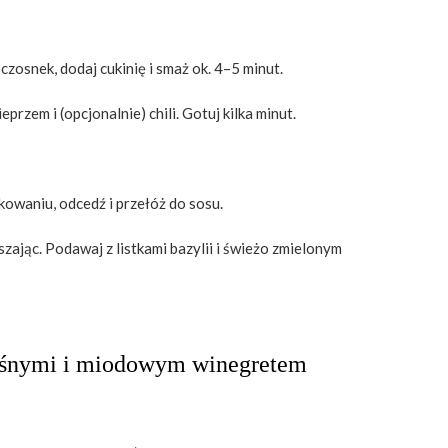
i czosnek, dodaj cukinię i smaż ok. 4–5 minut.
rzem i (opcjonalnie) chili. Gotuj kilka minut.
akowaniu, odcedź i przełóż do sosu.
szając. Podawaj z listkami bazylii i świeżo zmielonym
leśnymi i miodowym winegretem