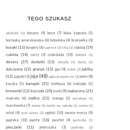
TEGO SZUKASZ
banany
(4)
beza
(7)
biała kapusta
(5)
alkohole
(1)
borówka amerykańska
(6)
botwinka
(4)
brukselka
(4)
buraki
(15)
ciasta
(19)
burgery
(6)
caprese
(2)
chia
(1)
cukinia
(14)
curry
(3)
czekolada
(10)
daktyle
(1)
desery
(37)
dodatki
(13)
dorada
(1)
dynia
(1)
dziczyzna
(22)
granat
(15)
jabłka
gęś
(4)
indyk
(2)
jaja
(48)
(13)
jagody
(3)
jeleń
(8)
jajka przepiórcze
(2)
kanapki
(25)
kaczka
(5)
kiełbasa
(6)
koktajle
(5)
krewetki
(12)
kurczak
(20)
makarony
(21)
kurki
(8)
maliny
(21)
makrela
(6)
mango
(5)
marakuja
(1)
marchewka
(7)
małże
(1)
małże św. Jakuba
(1)
melon
(1)
miód
(4)
ogórki
(10)
owoce morza
(9)
ocet winny
(2)
pasty
(16)
papryka
(10)
pasztet
(4)
perliczka
(1)
pieczarki
(11)
pietruszka
(3)
podroby
(2)