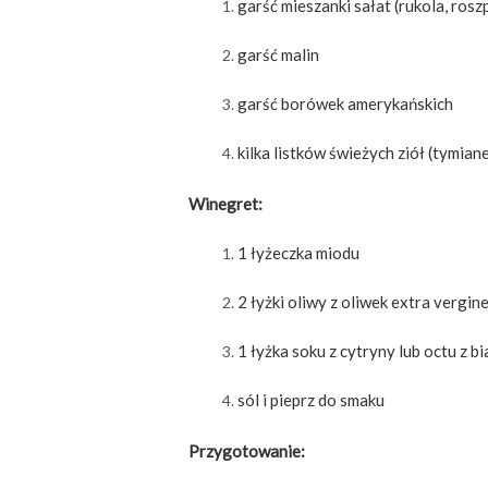
garść mieszanki sałat (rukola, ros
garść malin
garść borówek amerykańskich
kilka listków świeżych ziół (tymia
Winegret:
1 łyżeczka miodu
2 łyżki oliwy z oliwek extra vergin
1 łyżka soku z cytryny lub octu z b
sól i pieprz do smaku
Przygotowanie: