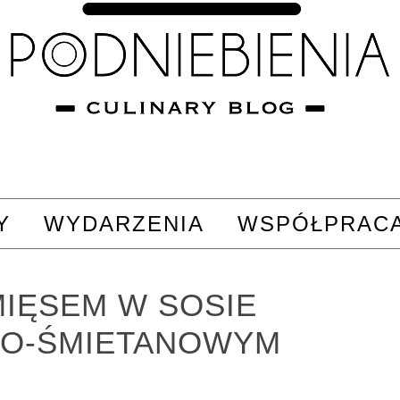
Y
WYDARZENIA
WSPÓŁPRAC
MIĘSEM W SOSIE
O-ŚMIETANOWYM