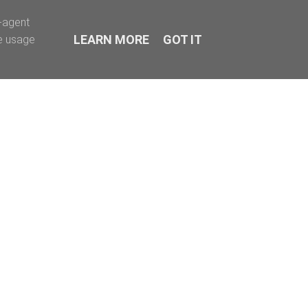
r-agent
LEARN MORE
GOT IT
te usage