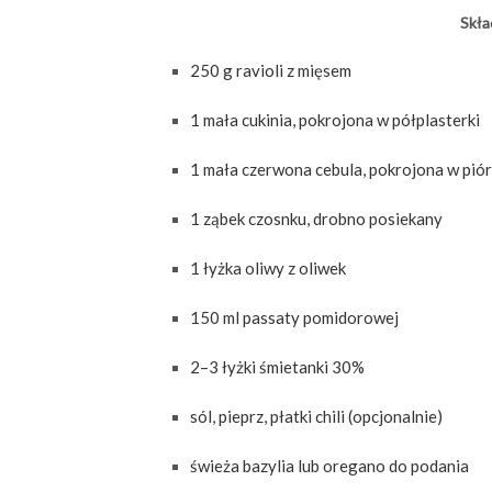
Skład
250 g ravioli z mięsem
1 mała cukinia, pokrojona w półplasterki
1 mała czerwona cebula, pokrojona w pió
1 ząbek czosnku, drobno posiekany
1 łyżka oliwy z oliwek
150 ml passaty pomidorowej
2–3 łyżki śmietanki 30%
sól, pieprz, płatki chili (opcjonalnie)
świeża bazylia lub oregano do podania