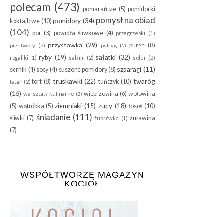
polecam
(473)
pomarańcze
(5)
pomidorki
pomysł na obiad
pomidory
(34)
koktajlowe
(10)
(104)
por
(3)
powidła śliwkowe
(4)
przegrzebki
(1)
przystawka
(29)
puree
(8)
przetwory
(2)
pstrąg
(2)
ryby
(19)
sałatki
(32)
rogaliki
(1)
salami
(2)
seler
(2)
szparagi
(11)
sernik
(4)
sosy
(4)
suszone pomidory
(8)
truskawki
(22)
twaróg
tort
(8)
tuńczyk
(10)
tatar
(2)
(16)
wieprzowina
(6)
wołowina
warsztaty kulinarne
(2)
ziemniaki
(15)
zupy
(18)
(5)
wątróbka
(5)
łosoś
(10)
śniadanie
(111)
śliwki
(7)
żurawina
żubrówka
(1)
(7)
WSPÓŁTWORZĘ MAGAZYN
KOCIOŁ