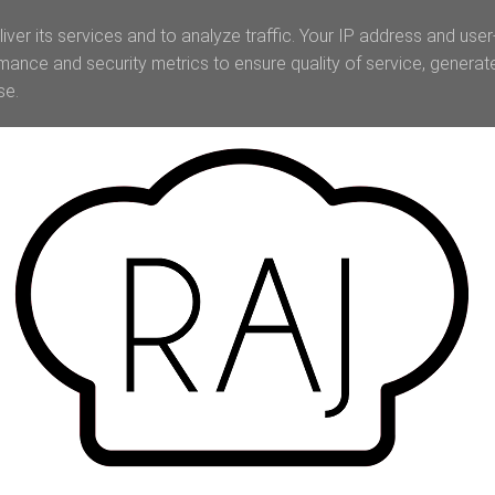
iver its services and to analyze traffic. Your IP address and use
mance and security metrics to ensure quality of service, genera
se.