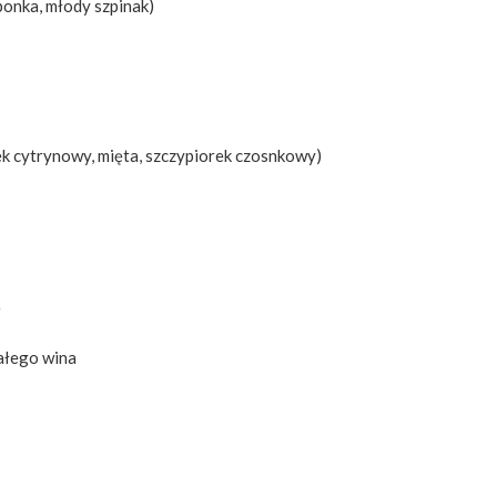
zponka, młody szpinak)
nek cytrynowy, mięta, szczypiorek czosnkowy)
e
iałego wina