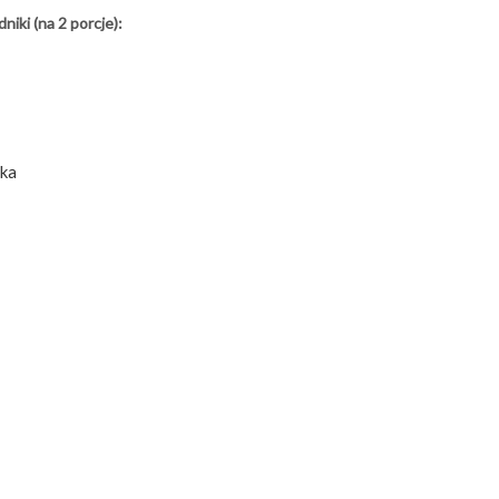
niki (na 2 porcje):
rka