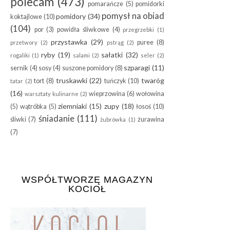
polecam
(473)
pomarańcze
(5)
pomidorki
pomysł na obiad
pomidory
(34)
koktajlowe
(10)
(104)
por
(3)
powidła śliwkowe
(4)
przegrzebki
(1)
przystawka
(29)
puree
(8)
przetwory
(2)
pstrąg
(2)
ryby
(19)
sałatki
(32)
rogaliki
(1)
salami
(2)
seler
(2)
szparagi
(11)
sernik
(4)
sosy
(4)
suszone pomidory
(8)
truskawki
(22)
twaróg
tort
(8)
tuńczyk
(10)
tatar
(2)
(16)
wieprzowina
(6)
wołowina
warsztaty kulinarne
(2)
ziemniaki
(15)
zupy
(18)
(5)
wątróbka
(5)
łosoś
(10)
śniadanie
(111)
śliwki
(7)
żurawina
żubrówka
(1)
(7)
WSPÓŁTWORZĘ MAGAZYN
KOCIOŁ