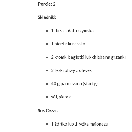
Porcje:
2
Składniki:
1 duża sałata rzymska
1 pierś z kurczaka
2 kromki bagietki lub chleba na grzanki
3 łyżki oliwy z oliwek
40 g parmezanu (starty)
sól, pieprz
Sos Cezar:
1 żółtko lub 1 łyżka majonezu