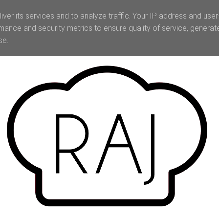
iver its services and to analyze traffic. Your IP address and use
mance and security metrics to ensure quality of service, genera
se.