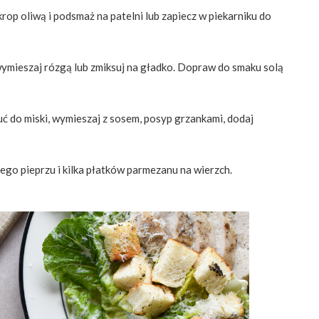
rop oliwą i podsmaż na patelni lub zapiecz w piekarniku do
wymieszaj rózgą lub zmiksuj na gładko. Dopraw do smaku solą
zuć do miski, wymieszaj z sosem, posyp grzankami, dodaj
ego pieprzu i kilka płatków parmezanu na wierzch.