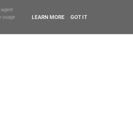
r-agent
LEARN MORE
GOT IT
te usage