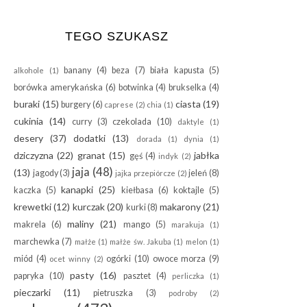
TEGO SZUKASZ
banany
(4)
beza
(7)
biała kapusta
(5)
alkohole
(1)
borówka amerykańska
(6)
botwinka
(4)
brukselka
(4)
buraki
(15)
ciasta
(19)
burgery
(6)
caprese
(2)
chia
(1)
cukinia
(14)
curry
(3)
czekolada
(10)
daktyle
(1)
desery
(37)
dodatki
(13)
dorada
(1)
dynia
(1)
dziczyzna
(22)
granat
(15)
jabłka
gęś
(4)
indyk
(2)
jaja
(48)
(13)
jagody
(3)
jeleń
(8)
jajka przepiórcze
(2)
kanapki
(25)
kaczka
(5)
kiełbasa
(6)
koktajle
(5)
krewetki
(12)
kurczak
(20)
makarony
(21)
kurki
(8)
maliny
(21)
makrela
(6)
mango
(5)
marakuja
(1)
marchewka
(7)
małże
(1)
małże św. Jakuba
(1)
melon
(1)
miód
(4)
ogórki
(10)
owoce morza
(9)
ocet winny
(2)
pasty
(16)
papryka
(10)
pasztet
(4)
perliczka
(1)
pieczarki
(11)
pietruszka
(3)
podroby
(2)