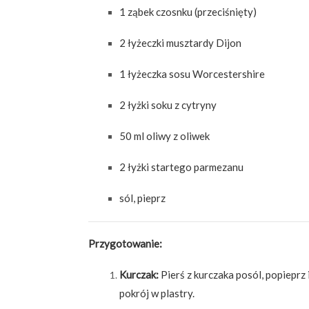
1 ząbek czosnku (przeciśnięty)
2 łyżeczki musztardy Dijon
1 łyżeczka sosu Worcestershire
2 łyżki soku z cytryny
50 ml oliwy z oliwek
2 łyżki startego parmezanu
sól, pieprz
Przygotowanie:
Kurczak:
Pierś z kurczaka posól, popieprz 
pokrój w plastry.