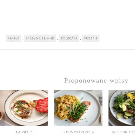
,
,
,
MASŁO
MASŁO UBIJANE
POLECAM
PRZEPIS
Proponowane wpisy
LABNEH Z
ŁOSOŚ PIECZONY W
JAJECZNICA Z