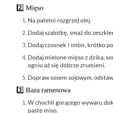
2️⃣ Mięso
Na patelni rozgrzej olej.
Dodaj szalotkę, smaż do zeszkle
Dodaj czosnek i imbir, krótko p
Dodaj mielone mięso z dzika, s
ogniu aż się dobrze zrumieni.
Dopraw sosem sojowym, odstaw
3️⃣ Baza ramenowa
W chochli gorącego wywaru dok
pastę miso.