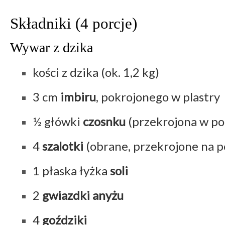
Składniki (4 porcje)
Wywar z dzika
kości z dzika (ok. 1,2 kg)
3 cm
imbiru
, pokrojonego w plastry
½ główki
czosnku
(przekrojona w po
4
szalotki
(obrane, przekrojone na p
1 płaska łyżka
soli
2
gwiazdki anyżu
4
goździki