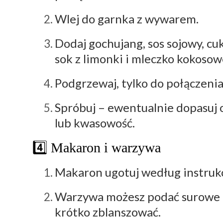
Wlej do garnka z wywarem.
Dodaj gochujang, sos sojowy, cu
sok z limonki i mleczko kokosow
Podgrzewaj, tylko do połączeni
Spróbuj – ewentualnie dopasuj o
lub kwasowość.
4️⃣ Makaron i warzywa
Makaron ugotuj według instrukc
Warzywa możesz podać surowe 
krótko zblanszować.