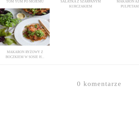
TOM YUM PO MOJEMU
SAŁATKA Z SZARPANYM
MAKARON AZ
KURCZAKIEM
PULPETAMI 
MAKARON RYŻOWY Z
BOCZKIEM W SOSIE H...
0 komentarze