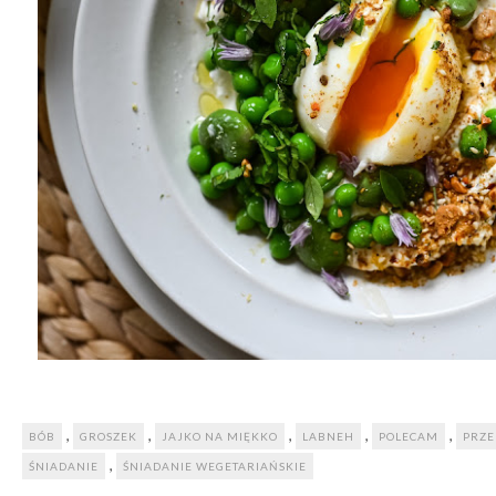
,
,
,
,
,
BÓB
GROSZEK
JAJKO NA MIĘKKO
LABNEH
POLECAM
PRZE
,
ŚNIADANIE
ŚNIADANIE WEGETARIAŃSKIE