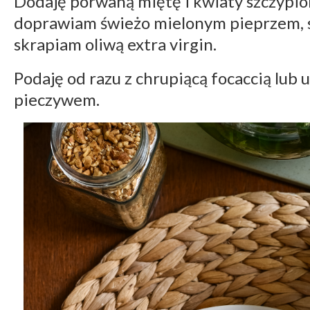
Dodaję porwaną miętę i kwiaty szczypio
doprawiam świeżo mielonym pieprzem, sz
skrapiam oliwą extra virgin.
Podaję od razu z chrupiącą focaccią lub
pieczywem.