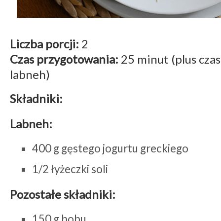
Liczba porcji:
2
Czas przygotowania:
25 minut (plus czas
labneh)
Składniki:
Labneh:
400 g gęstego jogurtu greckiego
1/2 łyżeczki soli
Pozostałe składniki:
150 g bobu