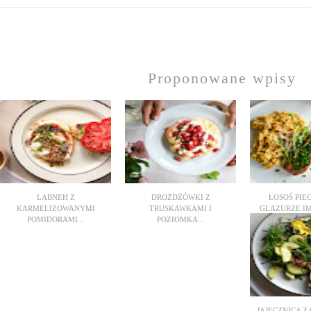
Proponowane wpisy
LABNEH Z
DROŻDŻÓWKI Z
ŁOSOŚ PIE
KARMELIZOWANYMI
TRUSKAWKAMI I
GLAZURZE IM
POMIDORAMI...
POZIOMKA...
JAJECZNICA Z