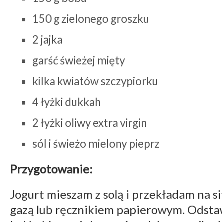
150 g zielonego groszku
2 jajka
garść świeżej mięty
kilka kwiatów szczypiorku
4 łyżki dukkah
2 łyżki oliwy extra virgin
sól i świeżo mielony pieprz
Przygotowanie:
Jogurt mieszam z solą i przekładam na s
gazą lub ręcznikiem papierowym. Odst