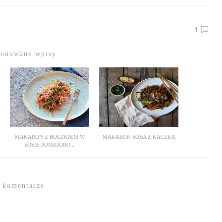
1
ponowane wpisy
MAKARON Z BOCZKIEM W
MAKARON SOBA Z KACZKĄ
SOSIE POMIDORO...
 komentarze