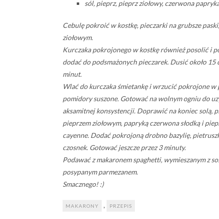
sól, pieprz, pieprz ziołowy, czerwona papryk
Cebulę pokroić w kostkę, pieczarki na grubsze paski
ziołowym.
Kurczaka pokrojonego w kostkę również posolić i po
dodać do podsmażonych pieczarek. Dusić około 15 
minut.
Wlać do kurczaka śmietankę i wrzucić pokrojone w 
pomidory suszone. Gotować na wolnym ogniu do uz
aksamitnej konsystencji. Doprawić na koniec solą, p
pieprzem ziołowym, papryką czerwona słodką i pie
cayenne. Dodać pokrojoną drobno bazylię, pietruszk
czosnek. Gotować jeszcze przez 3 minuty.
Podawać z makaronem spaghetti, wymieszanym z so
posypanym parmezanem.
Smacznego! :)
,
MAKARONY
PRZEPIS