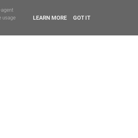
r-agent
LEARN MORE
GOT IT
te usage