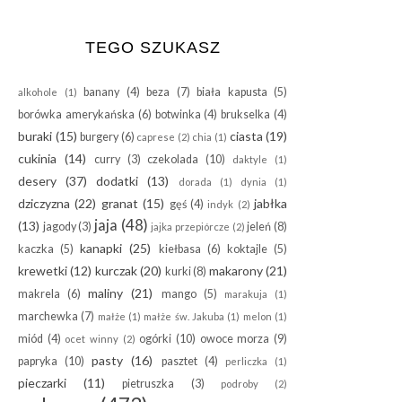
TEGO SZUKASZ
banany
(4)
beza
(7)
biała kapusta
(5)
alkohole
(1)
borówka amerykańska
(6)
botwinka
(4)
brukselka
(4)
buraki
(15)
ciasta
(19)
burgery
(6)
caprese
(2)
chia
(1)
cukinia
(14)
curry
(3)
czekolada
(10)
daktyle
(1)
desery
(37)
dodatki
(13)
dorada
(1)
dynia
(1)
dziczyzna
(22)
granat
(15)
jabłka
gęś
(4)
indyk
(2)
jaja
(48)
(13)
jagody
(3)
jeleń
(8)
jajka przepiórcze
(2)
kanapki
(25)
kaczka
(5)
kiełbasa
(6)
koktajle
(5)
krewetki
(12)
kurczak
(20)
makarony
(21)
kurki
(8)
maliny
(21)
makrela
(6)
mango
(5)
marakuja
(1)
marchewka
(7)
małże
(1)
małże św. Jakuba
(1)
melon
(1)
miód
(4)
ogórki
(10)
owoce morza
(9)
ocet winny
(2)
pasty
(16)
papryka
(10)
pasztet
(4)
perliczka
(1)
pieczarki
(11)
pietruszka
(3)
podroby
(2)