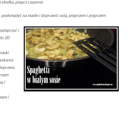
a słodka, pieprz cayenne
, podsmażyć na maśle i doprawić solą, pieprzem i pieprzem
pieprzyć i
do 20
paski
yskania
ieprzem,
przem
ę i
sem i