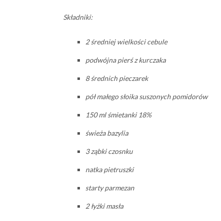
Składniki:
2 średniej wielkości cebule
podwójna pierś z kurczaka
8 średnich pieczarek
pół małego słoika suszonych pomidorów
150 ml śmietanki 18%
świeża bazylia
3 ząbki czosnku
natka pietruszki
starty parmezan
2 łyżki masła