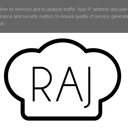
iver its services and to analyze traffic. Your IP address and use
mance and security metrics to ensure quality of service, genera
se.