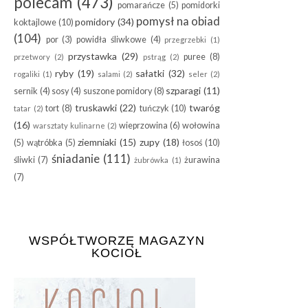
polecam
(473)
pomarańcze
(5)
pomidorki
pomysł na obiad
pomidory
(34)
koktajlowe
(10)
(104)
por
(3)
powidła śliwkowe
(4)
przegrzebki
(1)
przystawka
(29)
puree
(8)
przetwory
(2)
pstrąg
(2)
ryby
(19)
sałatki
(32)
rogaliki
(1)
salami
(2)
seler
(2)
szparagi
(11)
sernik
(4)
sosy
(4)
suszone pomidory
(8)
truskawki
(22)
twaróg
tort
(8)
tuńczyk
(10)
tatar
(2)
(16)
wieprzowina
(6)
wołowina
warsztaty kulinarne
(2)
ziemniaki
(15)
zupy
(18)
(5)
wątróbka
(5)
łosoś
(10)
śniadanie
(111)
śliwki
(7)
żurawina
żubrówka
(1)
(7)
WSPÓŁTWORZĘ MAGAZYN
KOCIOŁ