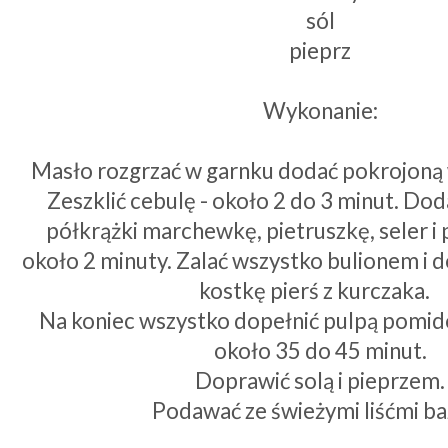
sól
pieprz
Wykonanie:
Masło rozgrzać w garnku dodać pokrojoną 
Zeszklić cebulę - około 2 do 3 minut. Do
półkrążki marchewkę, pietruszkę, seler i
około 2 minuty. Zalać wszystko bulionem i 
kostkę pierś z kurczaka.
Na koniec wszystko dopełnić pulpą pomid
około 35 do 45 minut.
Doprawić solą i pieprzem.
Podawać ze świeżymi liśćmi baz