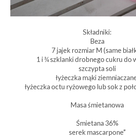
Składniki:
Beza
7 jajek rozmiar M (same biał
1 i ¾ szklanki drobnego cukru do
szczypta soli
łyżeczka mąki ziemniaczane
łyżeczka octu ryżowego lub sok z poł
Masa śmietanowa
Śmietana 36%
serek mascarpone”