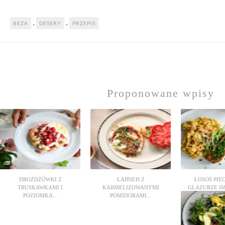
,
,
BEZA
DESERY
PRZEPIS
Proponowane wpisy
DROŻDŻÓWKI Z
LABNEH Z
ŁOSOŚ PIE
TRUSKAWKAMI I
KARMELIZOWANYMI
GLAZURZE IM
POZIOMKA...
POMIDORAMI...