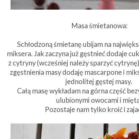
Masa śmietanowa:
Schłodzoną śmietanę ubijam na najwięk
miksera. Jak zaczyna już gęstnieć dodaje cuki
z cytryny (wcześniej należy sparzyć cytrynę
zgęstnienia masy dodaję mascarpone i miks
jednolitej gęstej masy.
Całą masę wykładam na górna część bezy
ulubionymi owocami i mięt
Pozostaje nam tylko kroić i zaja