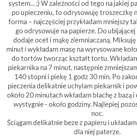
system... ;) W zależności od tego na jakiej 
po upieczeniu, to odrysowuję troszeczkę m
forma – najczęściej przykładam mniejszy tal
go odrysowuje na papierze. Do ubijającej 
dodaje ocet i mąkę ziemniaczaną. Miksuję
minut i wykładam masę na wyrysowane koło.
do tortów tworząc kształt tortu. Wkłada
piekarnika na 7 minut, następnie zmniejsz
140 stopni i piekę 1 godz 30 min. Po zak
pieczenia delikatnie uchylam piekarnik i pow
około 20 minutach wkładam blachę z bazą i
wystygnie - około godziny. Najlepiej pozos
noc.
Ściągam delikatnie beze z papieru i układa
dla niej paterze.