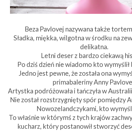
Beza Pavlovej nazywana także tortem 
Sładka, miękka, wilgotna w środku na zew
delikatna.
Letni deser z bardzo ciekawą his
Po dziś dzień nie wiadomo kto wymyślił 
Jedno jest pewne, że została ona wymyś
primabaleriny Anny Pavlove
Artystka podróżowała i tańczyła w Australii
Nie został rozstrzygnięty spór pomiędzy A
Nowozelandczykami, kto wymyśli
To właśnie w którymś z tych krajów zachwyc
kucharz, który postanowił stworzyć deser