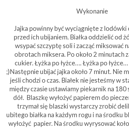
Wykonanie
Jajka powinny być wyciągnięte z lodówki
przed ich ubijaniem. Białka oddzielić od ż
wsypać szczyptę soli i zacząć miksować 
obrotach miksera. Po około 2 minutach 
cukier. Łyżka po łyżce…. Łyżka po łyżce…
;)Następnie ubijać jajka około 7 minut. Nie m
jeśli chodzi o czas. Białek nie jesteśmy w s
między czasie ustawiamy piekarnik na 180 s
dół. Blaszkę wyłożyć papierem do pieczen
trzymał się blaszki wystarczy zrobić del
ubitego białka na każdym rogu i na środku bl
wyłożyć papier. Na środku wyrysować koło