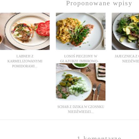
Proponowane wpisy
LABNEH Z
ŁOSOŚ PIECZONY W
JAJECZNICA Z
KARMELIZOWANYMI
GLAZURZE IMBIROWO-...
NIEDŹWIE
POMIDORAMI...
SCHAB Z DZIKA W CZOSNKU
NIEDŹWIEDZI...
1 komentarze