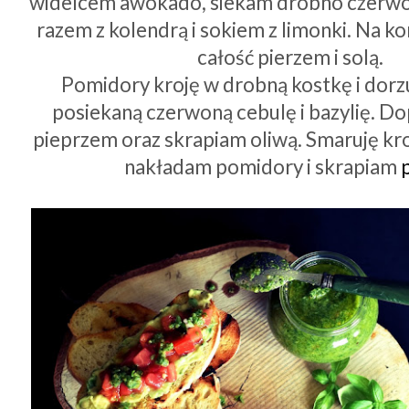
widelcem awokado, siekam drobno czerwon
razem z kolendrą i sokiem z limonki. Na 
całość pierzem i solą.
Pomidory kroję w drobną kostkę i dor
posiekaną czerwoną cebulę i bazylię. Do
pieprzem oraz skrapiam oliwą. Smaruję k
nakładam pomidory i skrapiam