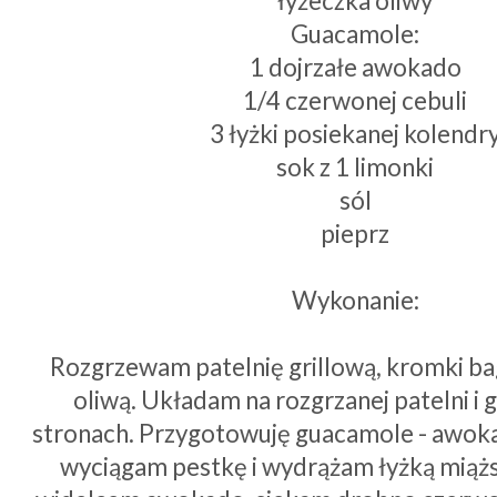
łyżeczka oliwy
Guacamole:
1 dojrzałe awokado
1/4 czerwonej cebuli
3 łyżki posiekanej kolendr
sok z 1 limonki
sól
pieprz
Wykonanie:
Rozgrzewam patelnię grillową, kromki ba
oliwą. Układam na rozgrzanej patelni i g
stronach. Przygotowuję guacamole - awoka
wyciągam pestkę i wydrążam łyżką miąż