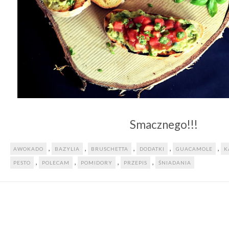
Smacznego!!!
,
,
,
,
,
AWOKADO
BAZYLIA
BRUSCHETTA
DODATKI
GUACAMOLE
K
,
,
,
,
PESTO
POLECAM
POMIDORY
PRZEPIS
ŚNIADANIA