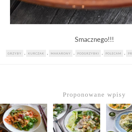
Smacznego!!!
,
,
,
,
,
GRZYBY
KURCZAK
MAKARONY
PODGRZYBKI
POLECAM
PR
Proponowane wpisy