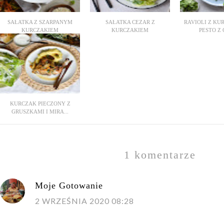
SAŁATKA Z SZARPANYM
SAŁATKA CEZAR Z
RAVIOLI Z KU
KURCZAKIEM
KURCZAKIEM
PESTO Z 
KURCZAK PIECZONY Z
GRUSZKAMI I MIRA...
1 komentarze
Moje Gotowanie
2 WRZEŚNIA 2020 08:28