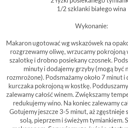
2 łyżki posiekanego tymian
1/2 szklanki białego wina
Wykonanie:
Makaron ugotować wg wskazówek na opakow
rozgrzewamy oliwę, wrzucamy pokrojoną 
szalotkę i drobno posiekany czosnek. Po
minuty i dodajemy grzyby (mogą być n
rozmrożone). Podsmażamy około 7 minut i 
kurczaka pokrojoną w kostkę. Podduszamy k
zalewamy całość winem. Zwiększamy temper
redukujemy wino. Na koniec zalewamy ca
Gotujemy jeszcze 3-5 minut, aż zgęstnieje
solą, pieprzem i świeżym tymiankiem. 